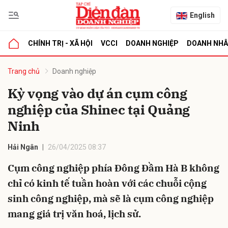
English
CHÍNH TRỊ - XÃ HỘI
VCCI
DOANH NGHIỆP
DOANH NH
bình luận
Trang chủ
Doanh nghiệp
Kỳ vọng vào dự án cụm công
nghiệp của Shinec tại Quảng
Ninh
Hải Ngân
26/04/2025 08:37
Cụm công nghiệp phía Đông Đầm Hà B không
Hủy
G
chỉ có kinh tế tuần hoàn với các chuỗi cộng
sinh công nghiệp, mà sẽ là cụm công nghiệp
mang giá trị văn hoá, lịch sử.