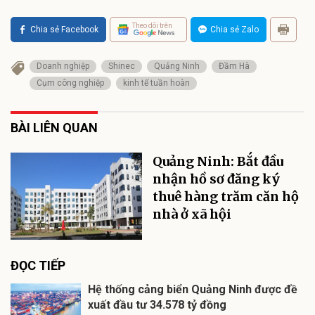
Theo dõi trên
Chia sẻ Facebook
Chia sẻ Zalo
Doanh nghiệp
Shinec
Quảng Ninh
Đầm Hà
Cụm công nghiệp
kinh tế tuần hoàn
BÀI LIÊN QUAN
Quảng Ninh: Bắt đầu
nhận hồ sơ đăng ký
thuê hàng trăm căn hộ
nhà ở xã hội
ĐỌC TIẾP
Hệ thống cảng biển Quảng Ninh được đề
xuất đầu tư 34.578 tỷ đồng