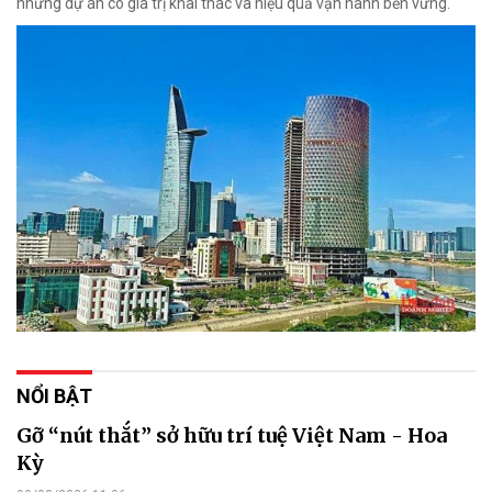
những dự án có giá trị khai thác và hiệu quả vận hành bền vững.
NỔI BẬT
Gỡ “nút thắt” sở hữu trí tuệ Việt Nam - Hoa
Kỳ