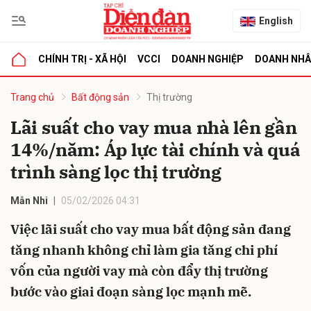
English
CHÍNH TRỊ - XÃ HỘI
VCCI
DOANH NGHIỆP
DOANH NH
bình luận
Trang chủ
Bất động sản
Thị trường
Lãi suất cho vay mua nhà lên gần
14%/năm: Áp lực tài chính và quá
trình sàng lọc thị trường
Mẫn Nhi
05/02/2026 04:31
Việc lãi suất cho vay mua bất động sản đang
Hủy
G
tăng nhanh không chỉ làm gia tăng chi phí
vốn của người vay mà còn đẩy thị trường
bước vào giai đoạn sàng lọc mạnh mẽ.