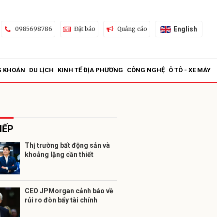
English
0985698786
Đặt báo
Quảng cáo
G KHOÁN
DU LỊCH
KINH TẾ ĐỊA PHƯƠNG
CÔNG NGHỆ
Ô TÔ - XE MÁY
IẾP
Thị trường bất động sản và
khoảng lặng cần thiết
ửi
CEO JPMorgan cảnh báo về
rủi ro đòn bẩy tài chính