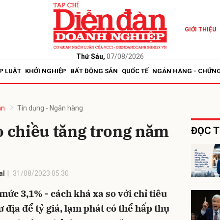
GIỚI THIỆU
bình luận
Thứ Sáu,
07/08/2026
P LUẬT
KHỞI NGHIỆP
BẤT ĐỘNG SẢN
QUỐC TẾ
NGÂN HÀNG - CHỨN
án
Tín dụng - Ngân hàng
o chiều tăng trong năm
ĐỌC T
Hủy
G
al
31/08/2023 05:30
mức 3,1% - cách khá xa so với chỉ tiêu
 địa để tỷ giá, lạm phát có thể hấp thụ