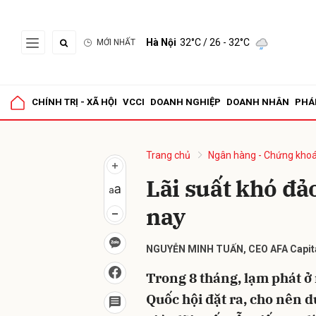
Hà Nội
32°C
/ 26 - 32°C
MỚI NHẤT
Gửi 
CHÍNH TRỊ - XÃ HỘI
VCCI
DOANH NGHIỆP
DOANH NHÂN
PHÁ
Trang chủ
Ngân hàng - Chứng kho
Lãi suất khó đả
nay
NGUYỄN MINH TUẤN, CEO AFA Capit
Trong 8 tháng, lạm phát ở 
Quốc hội đặt ra, cho nên dư