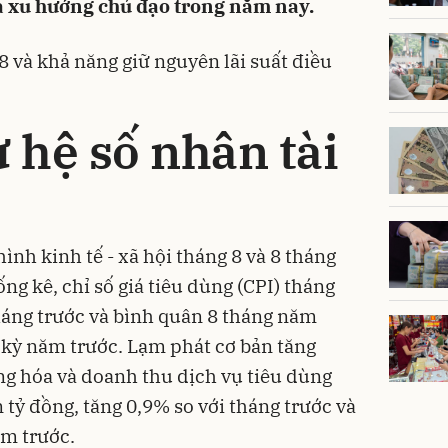
 là xu hướng chủ đạo trong năm nay.
8 và khả năng giữ nguyên lãi suất điều
ừ hệ số nhân tài
ình kinh tế - xã hội tháng 8 và 8 tháng
g kê, chỉ số giá tiêu dùng (CPI) tháng
háng trước và bình quân 8 tháng năm
 kỳ năm trước. Lạm phát cơ bản tăng
g hóa và doanh thu dịch vụ tiêu dùng
̀n tỷ đồng, tăng 0,9% so với tháng trước và
ăm trước.