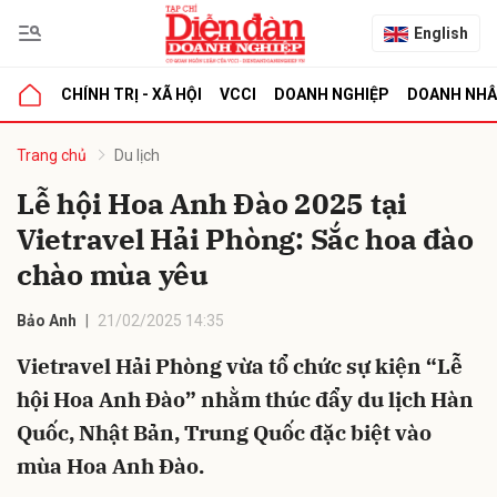
English
CHÍNH TRỊ - XÃ HỘI
VCCI
DOANH NGHIỆP
DOANH NH
bình luận
Trang chủ
Du lịch
Lễ hội Hoa Anh Đào 2025 tại
Vietravel Hải Phòng: Sắc hoa đào
chào mùa yêu
Bảo Anh
21/02/2025 14:35
Vietravel Hải Phòng vừa tổ chức sự kiện “Lễ
Hủy
G
hội Hoa Anh Đào” nhằm thúc đẩy du lịch Hàn
Quốc, Nhật Bản, Trung Quốc đặc biệt vào
mùa Hoa Anh Đào.