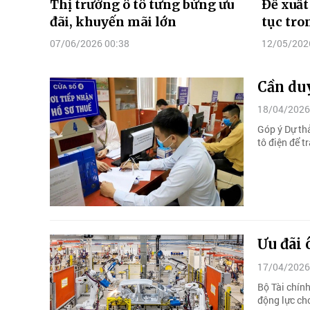
Thị trường ô tô tưng bừng ưu
Đề xuất
đãi, khuyến mãi lớn
tục tro
07/06/2026 00:38
12/05/202
Cần duy
18/04/2026
Góp ý Dự thả
tô điện để t
Ưu đãi 
17/04/2026
Bộ Tài chính
động lực cho