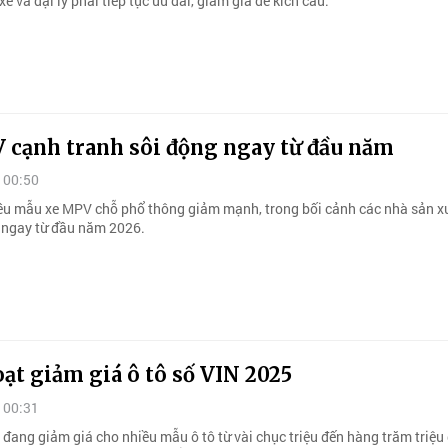
e và đại lý phải tiếp tục ưu đãi, giảm giá để kích cầu.
 cạnh tranh sôi động ngay từ đầu năm
 00:50
ều mẫu xe MPV chỗ phổ thông giảm mạnh, trong bối cảnh các nhà sản x
u ngay từ đầu năm 2026.
ạt giảm giá ô tô số VIN 2025
 00:31
 đang giảm giá cho nhiều mẫu ô tô từ vài chục triệu đến hàng trăm triệu