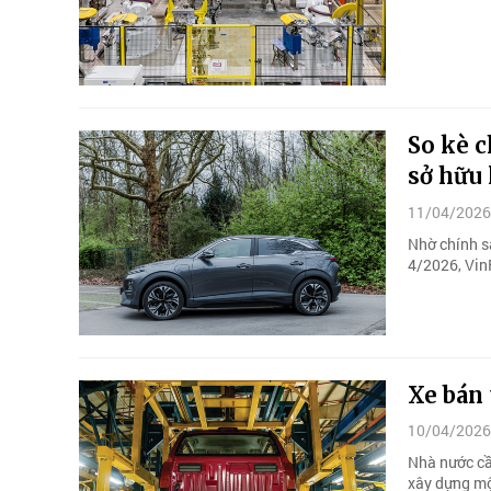
So kè c
sở hữu 
11/04/2026
Nhờ chính sá
4/2026, Vin
Xe bán 
10/04/2026
Nhà nước cầ
xây dựng mộ