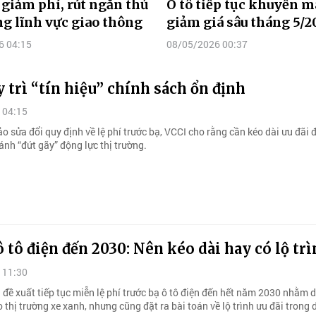
 giảm phí, rút ngắn thủ
Ô tô tiếp tục khuyến mã
ng lĩnh vực giao thông
giảm giá sâu tháng 5/2
6 04:15
08/05/2026 00:37
 trì “tín hiệu” chính sách ổn định
 04:15
o sửa đổi quy định về lệ phí trước bạ, VCCI cho rằng cần kéo dài ưu đãi đ
ránh “đứt gãy” động lực thị trường.
ô tô điện đến 2030: Nên kéo dài hay có lộ tr
 11:30
 đề xuất tiếp tục miễn lệ phí trước bạ ô tô điện đến hết năm 2030 nhằm d
 thị trường xe xanh, nhưng cũng đặt ra bài toán về lộ trình ưu đãi trong 