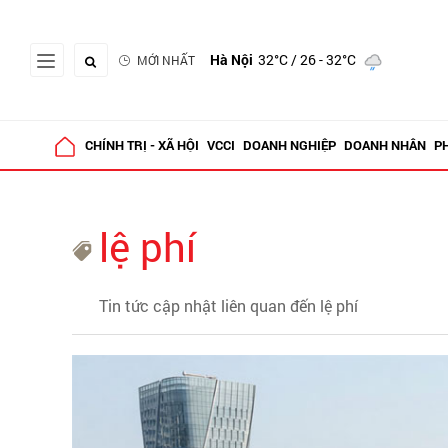
Hà Nội
32°C
/ 26 - 32°C
MỚI NHẤT
CHÍNH TRỊ - XÃ HỘI
VCCI
DOANH NGHIỆP
DOANH NHÂN
P
lệ phí
Tin tức cập nhật liên quan đến lệ phí