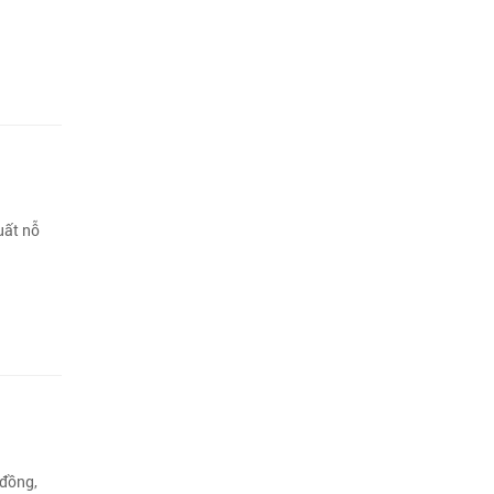
uất nỗ
 đồng,