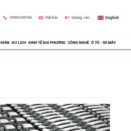
English
0985698786
Đặt báo
Quảng cáo
KHOÁN
DU LỊCH
KINH TẾ ĐỊA PHƯƠNG
CÔNG NGHỆ
Ô TÔ - XE MÁY