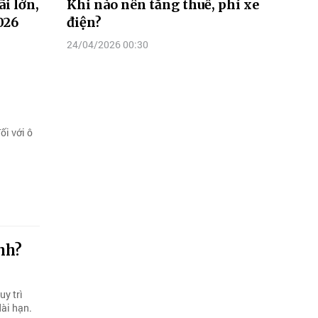
i lớn,
Khi nào nên tăng thuế, phí xe
026
điện?
24/04/2026 00:30
ối với ô
ình?
uy trì
dài hạn.