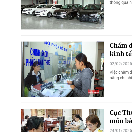
thông qua n
Chấm d
kinh tế
02/02/2026
Việc chấm d
nặng chi ph
Cục Thu
môn bà
24/01/2026