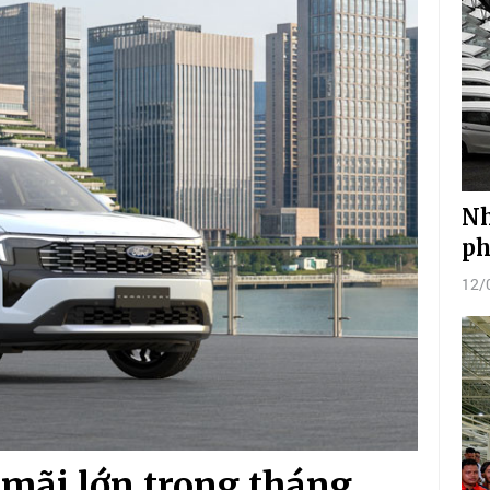
Nh
ph
12/
mãi lớn trong tháng