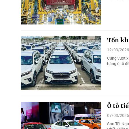
Tồn kho
12/03/2026
Cung vượt xa
hãng ô tô đề
Ô tô ti
07/03/2026
Sau Tết Nguy