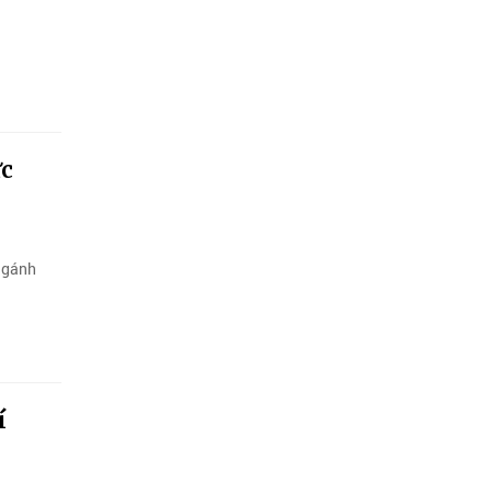
ực
m gánh
í