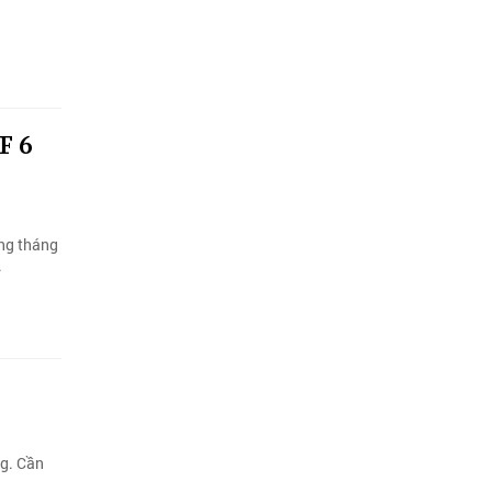
F 6
ong tháng
.
ng. Cần