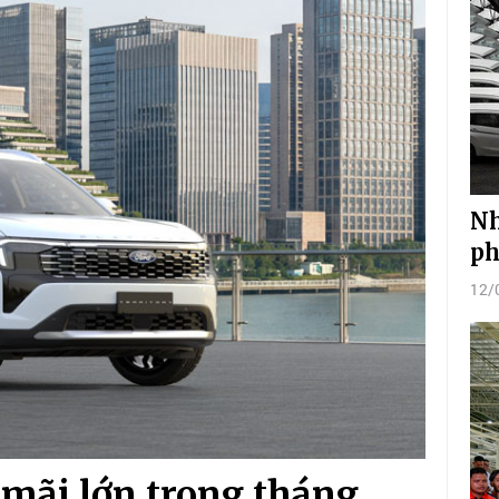
Nh
ph
12/
mãi lớn trong tháng