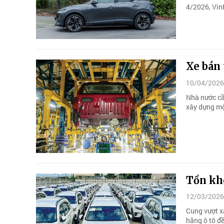
4/2026, Vin
Xe bán 
10/04/2026
Nhà nước cầ
xây dựng mộ
Tồn kho
12/03/2026
Cung vượt xa
hãng ô tô đề