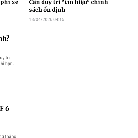
 phí xe
Cần duy trì “tín hiệu” chính
sách ổn định
18/04/2026 04:15
ình?
uy trì
dài hạn.
F 6
ong tháng