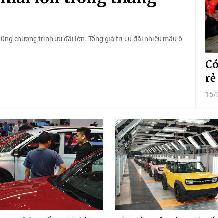
hững chương trình ưu đãi lớn. Tổng giá trị ưu đãi nhiều mẫu ô
Có
rẻ
15/