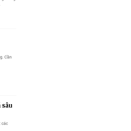
.
ng. Cần
á sâu
t các