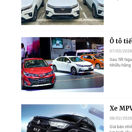
Ô tô ti
07/03/2026
Sau Tết Nguy
Nhiều hãng x
Xe MPV
08/02/2026
Giá bán nhi