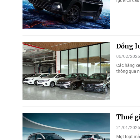
lực kích cầ
Đồng lo
06/02/2026
Các hãng xe
thông qua n
Thuế gi
21/01/2026
Một loạt mẫ