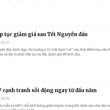
ếp tục giảm giá sau Tết Nguyên đán
 00:31
ên đán Bính Ngọ, thị trường ô tô Việt Nam “rơi” vào thời điểm nhu cầu t
e và đại lý phải tiếp tục ưu đãi, giảm giá để kích cầu.
 cạnh tranh sôi động ngay từ đầu năm
 00:50
ều mẫu xe MPV chỗ phổ thông giảm mạnh, trong bối cảnh các nhà sản x