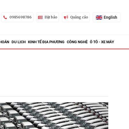
English
0985698786
Đặt báo
Quảng cáo
KHOÁN
DU LỊCH
KINH TẾ ĐỊA PHƯƠNG
CÔNG NGHỆ
Ô TÔ - XE MÁY