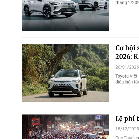
tháng 1/202
Cơ hội
2026: K
20/01/2026
Toyota Việt 
điều kiện tố
Lệ phí 
15/12/2025
Cục Thuế có