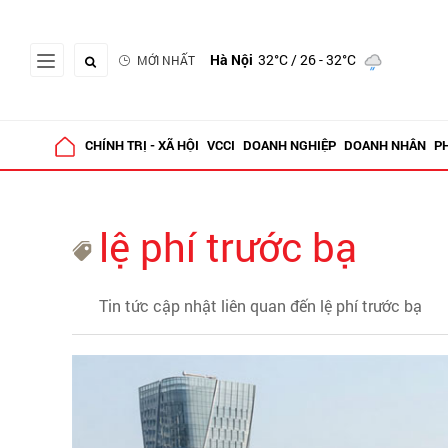
Hà Nội
32°C
/ 26 - 32°C
MỚI NHẤT
CHÍNH TRỊ - XÃ HỘI
VCCI
DOANH NGHIỆP
DOANH NHÂN
P
lệ phí trước bạ
Tin tức cập nhật liên quan đến lệ phí trước bạ