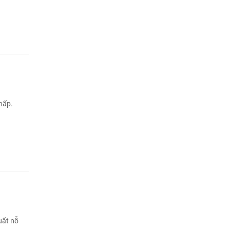
hấp.
uất nỗ