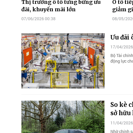
Thị trường ô tô tưng bừng ưu
Ô tô ti
đãi, khuyến mãi lớn
giảm gi
07/06/2026 00:38
08/05/202
Ưu đãi 
17/04/2026
Bộ Tài chính
động lực cho
So kè c
sở hữu 
11/04/2026
Nhờ chính sá