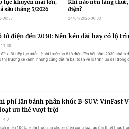
ếp tục khuyến mãi lớn,
Khi nào nên tăng thuế,
á sâu tháng 5/2026
điện?
6 00:37
24/04/2026 00:30
ô tô điện đến 2030: Nên kéo dài hay có lộ tr
 11:30
 đề xuất tiếp tục miễn lệ phí trước bạ ô tô điện đến hết năm 2030 nhằm d
 thị trường xe xanh, nhưng cũng đặt ra bài toán về lộ trình ưu đãi trong 
hi phí lăn bánh phân khúc B-SUV: VinFast V
loạt ưu thế vượt trội
 14:31
ch miễn 100% lệ phí trước bạ cho xe điện cùng loạt ưu đãi thiết thực tr