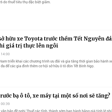
6 do thuế tiêu thụ đặc biệt giảm.
 sở hữu xe Toyota trước thềm Tết Nguyên đ
hi giá trị thực lên ngôi
 14:00
Nam triển khai các chương trình ưu đãi và gia tăng thời gian bảo hành xe
i đa để các gia đình thêm cơ hội sở hữu ô tô đón Tết Bính Ngọ.
trước bạ ô tô, xe máy tại một số nơi sẽ tăng?
 00:39
 văn bản đề nghị Thuế các tỉnh, thành sớm ban hành bảng giá tính lệ phí