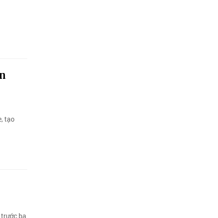
án
, tạo
 trước bạ