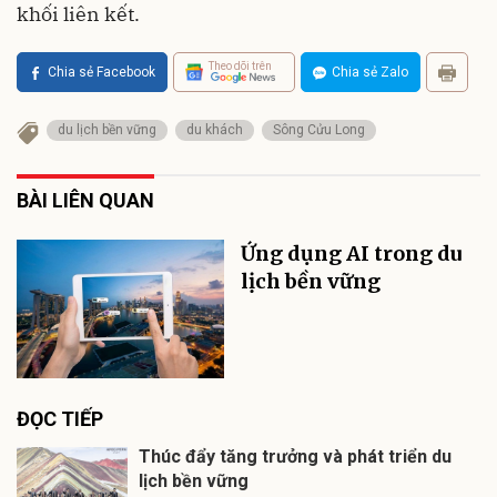
khối liên kết.
Theo dõi trên
Chia sẻ Facebook
Chia sẻ Zalo
du lịch bền vững
du khách
Sông Cửu Long
BÀI LIÊN QUAN
Ứng dụng AI trong du
lịch bền vững
ĐỌC TIẾP
Thúc đẩy tăng trưởng và phát triển du
lịch bền vững