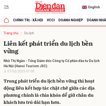
English
CHÍNH TRỊ - XÃ HỘI
VCCI
DOANH NGHIỆP
DOANH NH
bình luận
Trang chủ
Du lịch
Liên kết phát triển du lịch bền
vững
Nhữ Thị Ngần - Tổng Giám đốc Công ty Cổ phần đầu tư Du lịch
Hà Nội (Hanoi Tourism JSC)
07/02/2025 01:00
Hủy
G
Trong phát triển du lịch bền vững thì hoạt
động liên kết hợp tác chặt chẽ giữa các địa
phương chính là chìa khóa để giữ chân du
khách lưu trú dài hạn hơn.