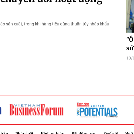
vào sản xuất, trong khi hàng tiêu dùng thuần túy nhập khẩu
"Ô
sứ
10/
nhân
Pháp luật
Khởi nghiệp
Bất động sản
Quốc tế
Ngâ