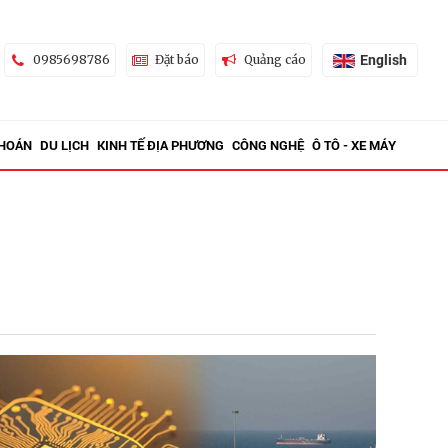
English
0985698786
Đặt báo
Quảng cáo
KHOÁN
DU LỊCH
KINH TẾ ĐỊA PHƯƠNG
CÔNG NGHỆ
Ô TÔ - XE MÁY