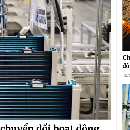
Ch
đố
06/
 chuyển đổi hoạt động