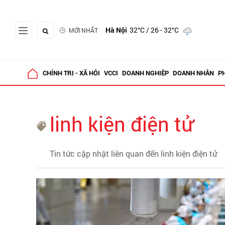
Hà Nội
32°C
/ 26 - 32°C
MỚI NHẤT
CHÍNH TRỊ - XÃ HỘI
VCCI
DOANH NGHIỆP
DOANH NHÂN
P
linh kiện điện tử
Tin tức cập nhật liên quan đến linh kiện điện tử