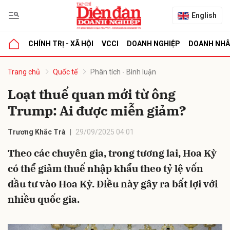
English
CHÍNH TRỊ - XÃ HỘI
VCCI
DOANH NGHIỆP
DOANH NH
bình luận
Trang chủ
Quốc tế
Phân tích - Bình luận
Loạt thuế quan mới từ ông
Trump: Ai được miễn giảm?
Trương Khắc Trà
29/09/2025 04:01
Theo các chuyên gia, trong tương lai, Hoa Kỳ
có thể giảm thuế nhập khẩu theo tỷ lệ vốn
Hủy
G
đầu tư vào Hoa Kỳ. Điều này gây ra bất lợi với
nhiều quốc gia.