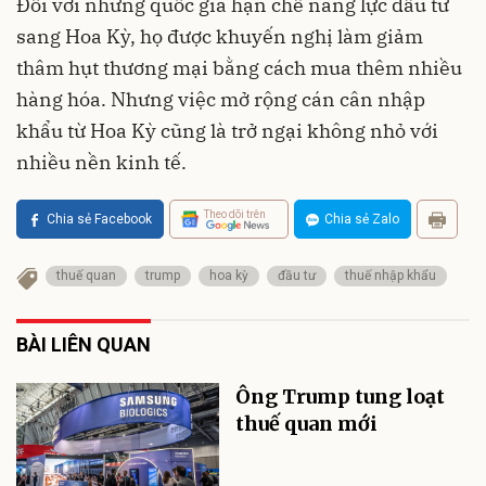
Đối với những quốc gia hạn chế năng lực đầu tư
sang Hoa Kỳ, họ được khuyến nghị làm giảm
thâm hụt thương mại bằng cách mua thêm nhiều
hàng hóa. Nhưng việc mở rộng cán cân nhập
khẩu từ Hoa Kỳ cũng là trở ngại không nhỏ với
nhiều nền kinh tế.
Theo dõi trên
Chia sẻ Facebook
Chia sẻ Zalo
thuế quan
trump
hoa kỳ
đầu tư
thuế nhập khẩu
BÀI LIÊN QUAN
Ông Trump tung loạt
thuế quan mới