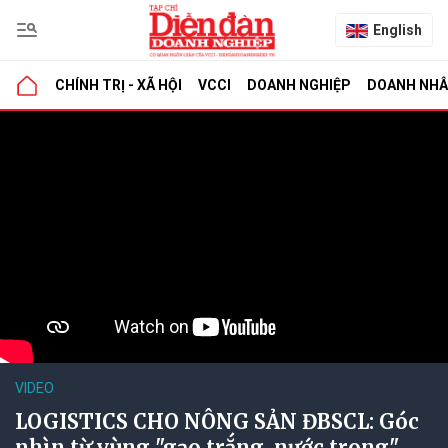
English
CHÍNH TRỊ - XÃ HỘI
VCCI
DOANH NGHIỆP
DOANH NH
VIDEO
LOGISTICS CHO NÔNG SẢN ĐBSCL: Góc
nhìn từ vùng "gạo trắng, nước trong"