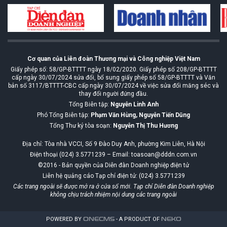
Cơ quan của Liên đoàn Thương mại và Công nghiệp Việt Nam
Giấy phép số: 58/GP-BTTTT ngày 18/02/2020. Giấy phép số 208/GP-BTTTT
cấp ngày 30/07/2024 sửa đổi, bổ sung giấy phép số 58/GP-BTTTT và Văn
bản số 3117/BTTTT-CBC cấp ngày 30/07/2024 về việc sửa đổi măng séc và
thay đổi người đứng đầu.
Tổng Biên tập:
Nguyễn Linh Anh
Phó Tổng Biên tập:
Phạm Văn Hùng, Nguyễn Tiến Dũng
Tổng Thư ký tòa soạn:
Nguyễn Thị Thu Hương
Địa chỉ: Tòa nhà VCCI, Số 9 Đào Duy Anh, phường Kim Liên, Hà Nội
Điện thoại (024) 3.5771239 – Email: toasoan@dddn.com.vn
©2016 - Bản quyền của Diễn đàn Doanh nghiệp điện tử
Liên hệ quảng cáo Tạp chí điện tử: (024) 3.5771239
Các trang ngoài sẽ được mở ra ở cửa sổ mới. Tạp chí Diễn đàn Doanh nghiệp
không chịu trách nhiệm nội dung các trang ngoài
POWERED BY
ONE
CMS
- A PRODUCT OF
NEKO