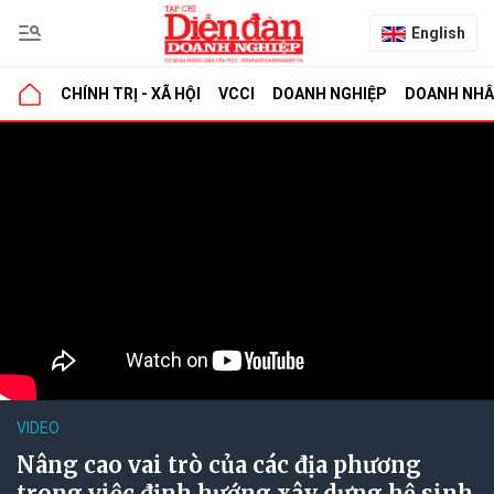
English
CHÍNH TRỊ - XÃ HỘI
VCCI
DOANH NGHIỆP
DOANH NH
VIDEO
Nâng cao vai trò của các địa phương
trong việc định hướng xây dựng hệ sinh