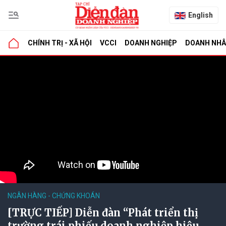
English
CHÍNH TRỊ - XÃ HỘI
VCCI
DOANH NGHIỆP
DOANH NH
NGÂN HÀNG - CHỨNG KHOÁN
[TRỰC TIẾP] Diễn đàn “Phát triển thị
trường trái phiếu doanh nghiệp hiệu