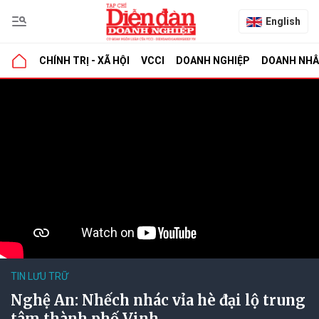
English
CHÍNH TRỊ - XÃ HỘI
VCCI
DOANH NGHIỆP
DOANH NH
TIN LƯU TRỮ
Nghệ An: Nhếch nhác vỉa hè đại lộ trung
tâm thành phố Vinh