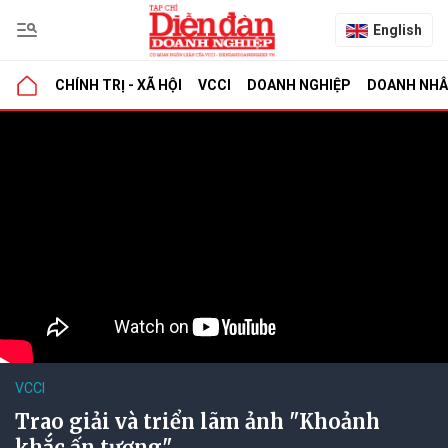
English
CHÍNH TRỊ - XÃ HỘI
VCCI
DOANH NGHIỆP
DOANH NH
VCCI
Trao giải và triển lãm ảnh "Khoảnh
khắc ấn tượng"