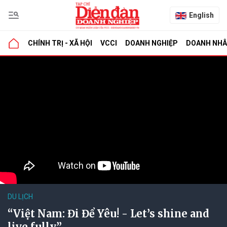
English
CHÍNH TRỊ - XÃ HỘI
VCCI
DOANH NGHIỆP
DOANH NH
DU LỊCH
“Việt Nam: Đi Để Yêu! - Let’s shine and
live fully”