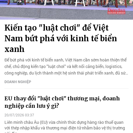
Kiến tạo "luật chơi" để Việt
Nam bứt phá với kinh tế biển
xanh
Để bứt phá với kinh tế biển xanh, Việt Nam cần sớm hoàn thiện thể
chế, chủ động kiến tạo "luật chơi" và kết nối cảng biển, logistics,
công nghiệp, du lịch thành một hệ sinh thái phát triển xanh, đủ sức
thu hút dòng vốn đầu tư chất lượng cao.
DOANH NGHIỆP
EU thay đổi "luật chơi" thương mại, doanh
nghiệp cần lưu ý gì?
20/07/2026 03:37
Liên minh châu Âu (EU) vừa chính thức dựng hàng rào thuế quan
với thép nhập khẩu và thương mại điện tử nhằm bảo vệ thị trường