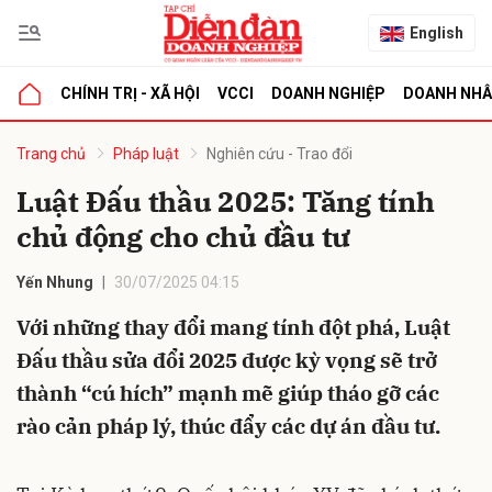
English
CHÍNH TRỊ - XÃ HỘI
VCCI
DOANH NGHIỆP
DOANH NH
bình luận
Trang chủ
Pháp luật
Nghiên cứu - Trao đổi
Luật Đấu thầu 2025: Tăng tính
chủ động cho chủ đầu tư
Yến Nhung
30/07/2025 04:15
Với những thay đổi mang tính đột phá, Luật
Đấu thầu sửa đổi 2025 được kỳ vọng sẽ trở
Hủy
G
thành “cú hích” mạnh mẽ giúp tháo gỡ các
rào cản pháp lý, thúc đẩy các dự án đầu tư.