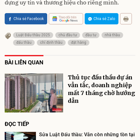
dựng uy tín và thương hiệu cho riêng mình.
Theo dõi trên
Chia sẻ Facebook
Chia sẻ Zalo
Luật Đấu thầu 2025
chủ đầu tư
đầu tư
nhà thầu
đấu thầu
chỉ định thầu
đặt hàng
BÀI LIÊN QUAN
Thủ tục đấu thầu dự án
vẫn tắc, doanh nghiệp
mất 7 tháng chờ hướng
dẫn
ĐỌC TIẾP
Sửa Luật Đấu thầu: Vẫn còn những tồn tại