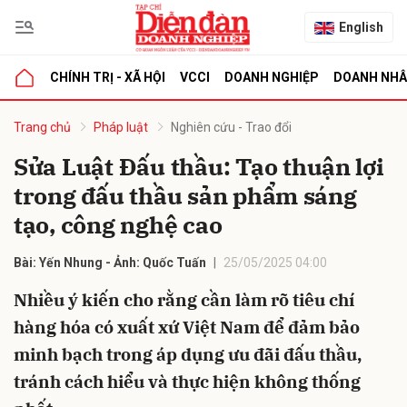
English
CHÍNH TRỊ - XÃ HỘI
VCCI
DOANH NGHIỆP
DOANH NH
bình luận
Trang chủ
Pháp luật
Nghiên cứu - Trao đổi
Sửa Luật Đấu thầu: Tạo thuận lợi
trong đấu thầu sản phẩm sáng
tạo, công nghệ cao
Bài: Yến Nhung - Ảnh: Quốc Tuấn
25/05/2025 04:00
Nhiều ý kiến cho rằng cần làm rõ tiêu chí
Hủy
G
hàng hóa có xuất xứ Việt Nam để đảm bảo
minh bạch trong áp dụng ưu đãi đấu thầu,
tránh cách hiểu và thực hiện không thống