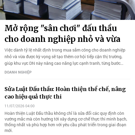
Mở rộng "sân chơi" đấu thầu
cho doanh nghiệp nhỏ và vừa
Việc dành tỷ lệ nhất định trong mua sắm công cho doanh nghiệp
nhỏ và vừa được kỳ vọng sẽ tạo thêm cơ hội tiếp cận thị trường,
giúp khu vực DN này nâng cao năng lực cạnh tranh, từng bước
tham gia sâu hơn vào chuỗi cung ứng và phát triển bền vững.
DOANH NGHIỆP
Sửa Luật Đấu thầu: Hoàn thiện thể chế, nâng
cao hiệu quả thực thi
11/07/2026 04:00
Hoàn thiện Luật Đấu thầu không chỉ là sửa đổi các quy định còn
vướng mắc mà còn hướng tới xây dựng cơ chế thực thi minh bạch,
thống nhất và phù hợp hơn với yêu cầu phát triển trong giai đoạn
mới.