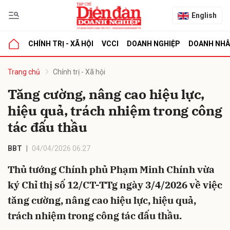
English
CHÍNH TRỊ - XÃ HỘI
VCCI
DOANH NGHIỆP
DOANH NH
bình luận
Trang chủ
Chính trị - Xã hội
Tăng cường, nâng cao hiệu lực,
hiệu quả, trách nhiệm trong công
tác đấu thầu
BBT
04/04/2026 06:27
Thủ tướng Chính phủ Phạm Minh Chính vừa
Hủy
G
ký Chỉ thị số 12/CT-TTg ngày 3/4/2026 về việc
tăng cường, nâng cao hiệu lực, hiệu quả,
trách nhiệm trong công tác đấu thầu.