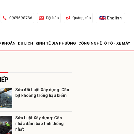
English
0985698786
Đặt báo
Quảng cáo
G KHOÁN
DU LỊCH
KINH TẾ ĐỊA PHƯƠNG
CÔNG NGHỆ
Ô TÔ - XE MÁY
IẾP
Sửa đổi Luật Xây dựng: Cần
bịt khoảng trống hậu kiểm
ửi
Sửa Luật Xây dựng: Cân
nhắc đảm bảo tính thống
nhất