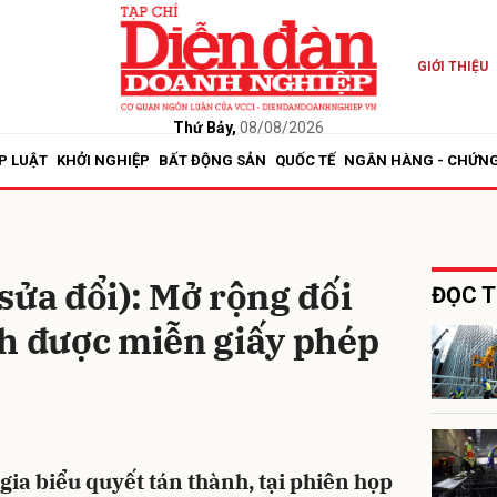
GIỚI THIỆU
bình luận
Thứ Bảy,
08/08/2026
P LUẬT
KHỞI NGHIỆP
BẤT ĐỘNG SẢN
QUỐC TẾ
NGÂN HÀNG - CHỨN
sửa đổi): Mở rộng đối
ĐỌC T
nh được miễn giấy phép
Hủy
G
gia biểu quyết tán thành, tại phiên họp