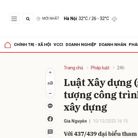
Hà Nội
32°C
/ 26 - 32°C
MỚI NHẤT
Gửi 
CHÍNH TRỊ - XÃ HỘI
VCCI
DOANH NGHIỆP
DOANH NHÂN
PHÁ
Trang chủ
Pháp luật
24h
Luật Xây dựng (
tượng công trì
xây dựng
Gia Nguyễn
10/12/2025 16:15
Với 437/439 đại biểu tham 