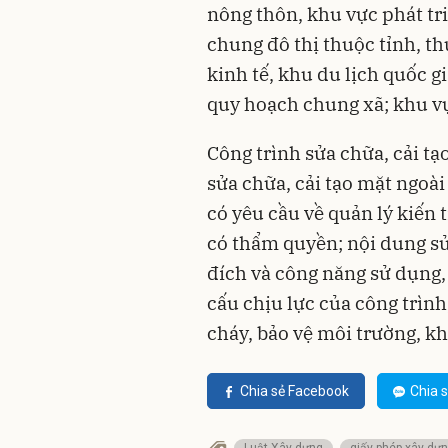
nông thôn, khu vực phát tr
chung đô thị thuộc tỉnh, t
kinh tế, khu du lịch quốc g
quy hoạch chung xã; khu vự
Công trình sửa chữa, cải tạ
sửa chữa, cải tạo mặt ngoài
có yêu cầu về quản lý kiến
có thẩm quyền; nội dung sử
đích và công năng sử dụng
cấu chịu lực của công trìn
cháy, bảo vệ môi trường, kh
Chia sẻ Facebook
Chia s
Luật Xây dựng
giấy phép xây dự