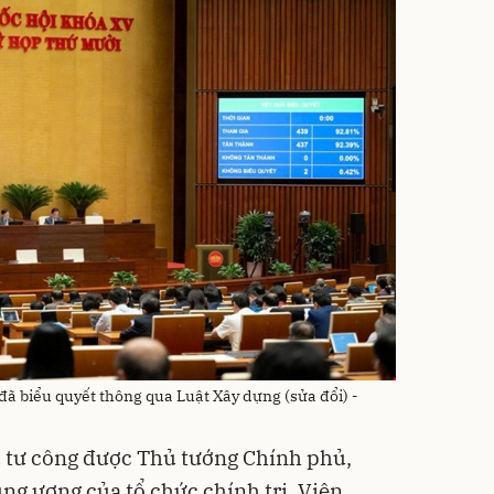
đã biểu quyết thông qua Luật Xây dựng (sửa đổi) -
u tư công được Thủ tướng Chính phủ,
ng ương của tổ chức chính trị, Viện