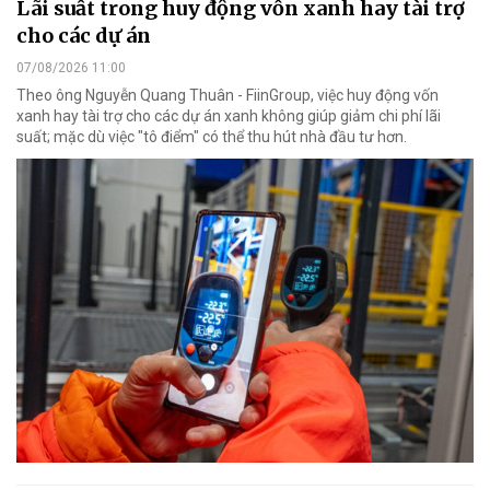
Lãi suất trong huy động vốn xanh hay tài trợ
cho các dự án
07/08/2026 11:00
Theo ông Nguyễn Quang Thuân - FiinGroup, việc huy động vốn
xanh hay tài trợ cho các dự án xanh không giúp giảm chi phí lãi
suất; mặc dù việc "tô điểm" có thể thu hút nhà đầu tư hơn.