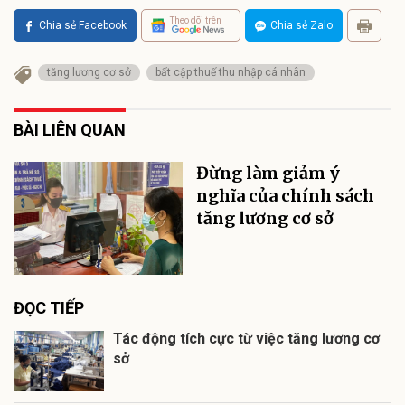
Theo dõi trên
Chia sẻ Facebook
Chia sẻ Zalo
tăng lương cơ sở
bất cập thuế thu nhập cá nhân
BÀI LIÊN QUAN
Đừng làm giảm ý
nghĩa của chính sách
tăng lương cơ sở
ĐỌC TIẾP
Tác động tích cực từ việc tăng lương cơ
sở