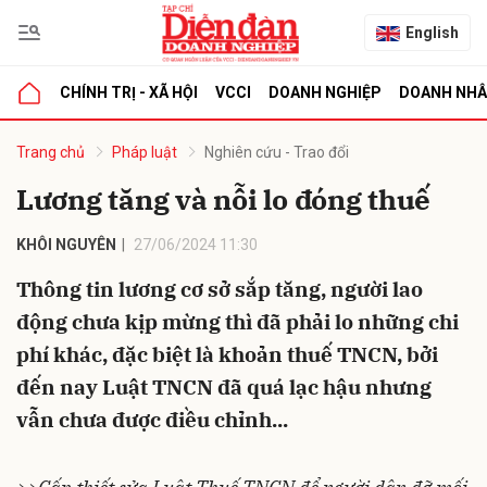
English
CHÍNH TRỊ - XÃ HỘI
VCCI
DOANH NGHIỆP
DOANH NH
bình luận
Trang chủ
Pháp luật
Nghiên cứu - Trao đổi
Lương tăng và nỗi lo đóng thuế
KHÔI NGUYÊN
27/06/2024 11:30
Thông tin lương cơ sở sắp tăng, người lao
động chưa kịp mừng thì đã phải lo những chi
phí khác, đặc biệt là khoản thuế TNCN, bởi
Hủy
G
đến nay Luật TNCN đã quá lạc hậu nhưng
vẫn chưa được điều chỉnh...