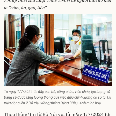
>>Cấp thiết sửa Luật Thuế TNCN để người dân đỡ mối
lo “cơm, áo, gạo, tiền”
Từ ngày 1/7/2024 tới đây, cán bộ, công chức, viên chức, lực lượng vũ
trang sẽ được tăng lương thông qua việc điều chỉnh lương cơ sở từ 1,8
triệu đồng lên 2,34 triệu đồng/tháng (tăng 30%). Ảnh minh hoạ
Theo thông tin từ Bộ Nội vụ, từ ngày 1/7/2024 tới