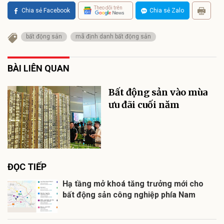
Theo dõi trên
Chia sẻ Facebook
Chia sẻ Zalo
bất động sản
mã định danh bất động sản
BÀI LIÊN QUAN
Bất động sản vào mùa
ưu đãi cuối năm
ĐỌC TIẾP
Hạ tầng mở khoá tăng trưởng mới cho
bất động sản công nghiệp phía Nam