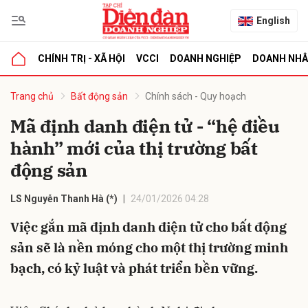
English
CHÍNH TRỊ - XÃ HỘI
VCCI
DOANH NGHIỆP
DOANH NH
bình luận
Trang chủ
Bất động sản
Chính sách - Quy hoạch
Mã định danh điện tử - “hệ điều
hành” mới của thị trường bất
động sản
LS Nguyễn Thanh Hà (*)
24/01/2026 04:28
Việc gắn mã định danh điện tử cho bất động
Hủy
G
sản sẽ là nền móng cho một thị trường minh
bạch, có kỷ luật và phát triển bền vững.