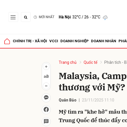
Hà Nội
32°C
/ 26 - 32°C
MỚI NHẤT
Gửi 
CHÍNH TRỊ - XÃ HỘI
VCCI
DOANH NGHIỆP
DOANH NHÂN
PHÁ
Trang chủ
Quốc tế
Phân tích - B
Malaysia, Campu
thương với Mỹ?
Quân Bảo
23/11/2025 11:10
Mỹ tìm ra "khe hở" mâu t
Trung Quốc để thúc đẩy cơ