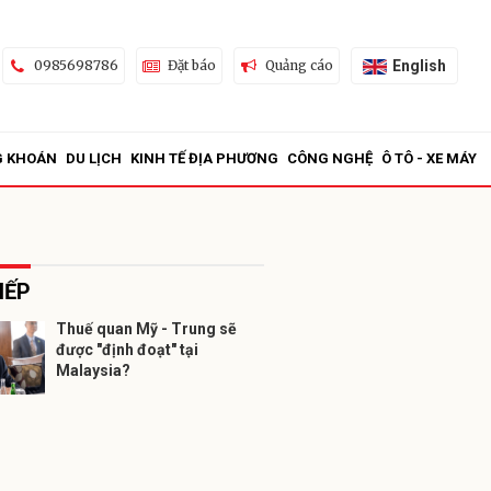
English
0985698786
Đặt báo
Quảng cáo
G KHOÁN
DU LỊCH
KINH TẾ ĐỊA PHƯƠNG
CÔNG NGHỆ
Ô TÔ - XE MÁY
IẾP
Thuế quan Mỹ - Trung sẽ
được "định đoạt" tại
ửi
Malaysia?