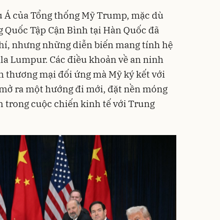
u Á của Tổng thống Mỹ Trump, mặc dù
g Quốc Tập Cận Bình tại Hàn Quốc đã
chí, nhưng những diễn biến mang tính hệ
uala Lumpur. Các điều khoản về an ninh
ận thương mại đối ứng mà Mỹ ký kết với
mở ra một hướng đi mới, đặt nền móng
h trong cuộc chiến kinh tế với Trung