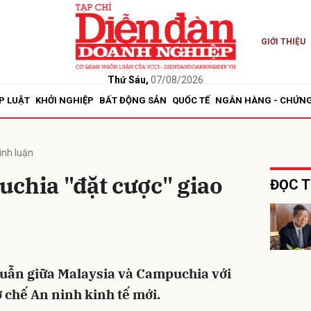
GIỚI THIỆU
bình luận
Thứ Sáu,
07/08/2026
P LUẬT
KHỞI NGHIỆP
BẤT ĐỘNG SẢN
QUỐC TẾ
NGÂN HÀNG - CHỨN
ình luận
chia "đặt cược" giao
ĐỌC T
Hủy
G
huẫn giữa Malaysia và Campuchia với
 chế An ninh kinh tế mới.