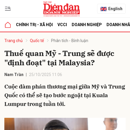
English
CHÍNH TRỊ - XÃ HỘI
VCCI
DOANH NGHIỆP
DOANH NH
bình luận
Trang chủ
Quốc tế
Phân tích - Bình luận
Thuế quan Mỹ - Trung sẽ được
"định đoạt" tại Malaysia?
Nam Trần
25/10/2025 11:06
Cuộc đàm phán thương mại giữa Mỹ và Trung
Quốc có thể sẽ tạo bước ngoặt tại Kuala
Hủy
G
Lumpur trong tuần tới.