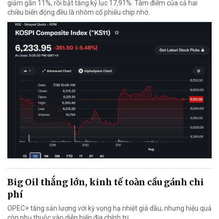
giảm gần 11%, rồi bật tăng kỷ lục 17,91%. Tâm điểm của cả hai
chiều biến động đều là nhóm cổ phiếu chip nhớ.
Big Oil thắng lớn, kinh tế toàn cầu gánh chi
phí
OPEC+ tăng sản lượng với kỳ vọng hạ nhiệt giá dầu, nhưng hiệu quả
còn phụ thuộc vào diễn biến địa chính trị.