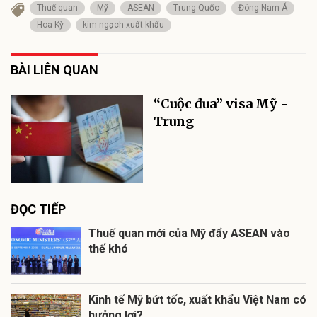
Thuế quan
Mỹ
ASEAN
Trung Quốc
Đông Nam Á
Hoa Kỳ
kim ngạch xuất khẩu
BÀI LIÊN QUAN
“Cuộc đua” visa Mỹ -
Trung
ĐỌC TIẾP
Thuế quan mới của Mỹ đẩy ASEAN vào
thế khó
Kinh tế Mỹ bứt tốc, xuất khẩu Việt Nam có
hưởng lợi?