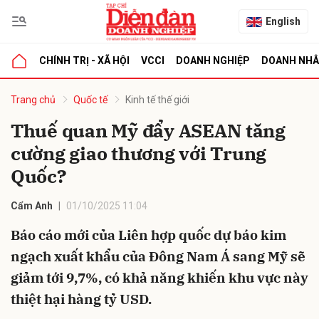
English
CHÍNH TRỊ - XÃ HỘI
VCCI
DOANH NGHIỆP
DOANH NH
bình luận
Trang chủ
Quốc tế
Kinh tế thế giới
Thuế quan Mỹ đẩy ASEAN tăng
cường giao thương với Trung
Quốc?
Cẩm Anh
01/10/2025 11:04
Báo cáo mới của Liên hợp quốc dự báo kim
Hủy
G
ngạch xuất khẩu của Đông Nam Á sang Mỹ sẽ
giảm tới 9,7%, có khả năng khiến khu vực này
thiệt hại hàng tỷ USD.