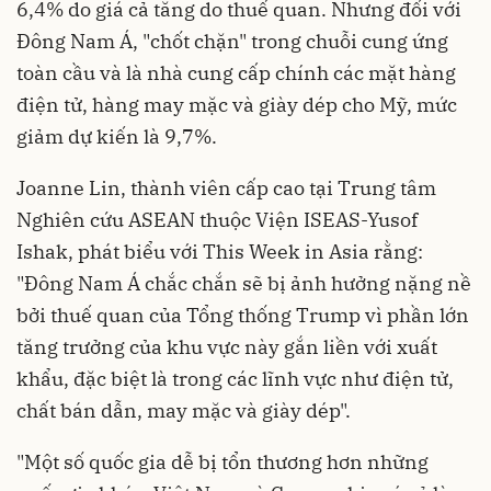
6,4% do giá cả tăng do thuế quan. Nhưng đối với
Đông Nam Á, "chốt chặn" trong chuỗi cung ứng
toàn cầu và là nhà cung cấp chính các mặt hàng
điện tử, hàng may mặc và giày dép cho Mỹ, mức
giảm dự kiến ​​là 9,7%.
Joanne Lin, thành viên cấp cao tại Trung tâm
Nghiên cứu ASEAN thuộc Viện ISEAS-Yusof
Ishak, phát biểu với This Week in Asia rằng:
"Đông Nam Á chắc chắn sẽ bị ảnh hưởng nặng nề
bởi thuế quan của Tổng thống Trump vì phần lớn
tăng trưởng của khu vực này gắn liền với xuất
khẩu, đặc biệt là trong các lĩnh vực như điện tử,
chất bán dẫn, may mặc và giày dép".
"Một số quốc gia dễ bị tổn thương hơn những