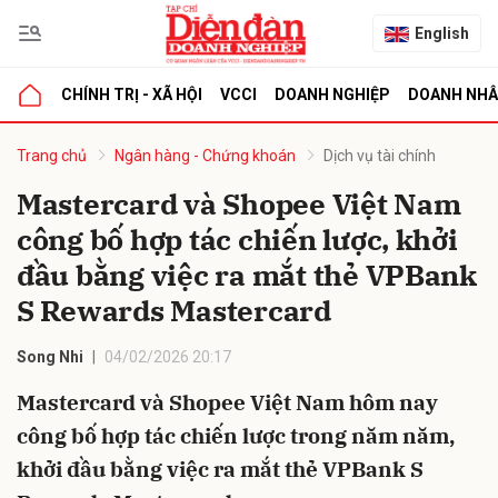
English
CHÍNH TRỊ - XÃ HỘI
VCCI
DOANH NGHIỆP
DOANH NH
bình luận
Trang chủ
Ngân hàng - Chứng khoán
Dịch vụ tài chính
Mastercard và Shopee Việt Nam
công bố hợp tác chiến lược, khởi
đầu bằng việc ra mắt thẻ VPBank
S Rewards Mastercard
Song Nhi
04/02/2026 20:17
Hủy
G
Mastercard và Shopee Việt Nam hôm nay
công bố hợp tác chiến lược trong năm năm,
khởi đầu bằng việc ra mắt thẻ VPBank S