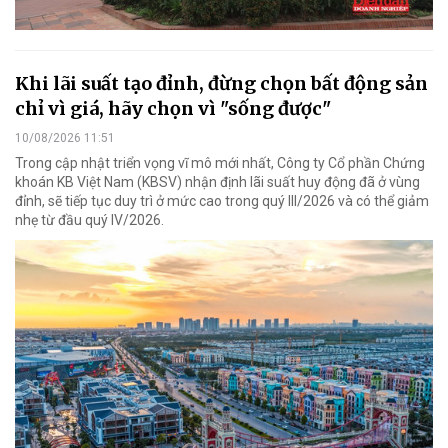
Khi lãi suất tạo đỉnh, đừng chọn bất động sản
chỉ vì giá, hãy chọn vì "sống được"
10/08/2026 11:51
Trong cập nhật triển vọng vĩ mô mới nhất, Công ty Cổ phần Chứng
khoán KB Việt Nam (KBSV) nhận định lãi suất huy động đã ở vùng
đỉnh, sẽ tiếp tục duy trì ở mức cao trong quý III/2026 và có thể giảm
nhẹ từ đầu quý IV/2026.