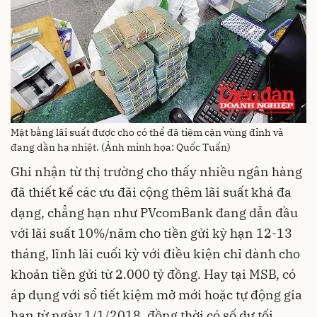
Mặt bằng lãi suất được cho có thể đã tiệm cận vùng đỉnh và
đang dần hạ nhiệt. (Ảnh minh họa: Quốc Tuấn)
Ghi nhận từ thị trường cho thấy nhiều ngân hàng
đã thiết kế các ưu đãi cộng thêm lãi suất khá đa
dạng, chẳng hạn như PVcomBank đang dẫn đầu
với lãi suất 10%/năm cho tiền gửi kỳ hạn 12-13
tháng, lĩnh lãi cuối kỳ với điều kiện chỉ dành cho
khoản tiền gửi từ 2.000 tỷ đồng. Hay tại MSB, có
áp dụng với sổ tiết kiệm mở mới hoặc tự động gia
hạn từ ngày 1/1/2018, đồng thời có số dư tối