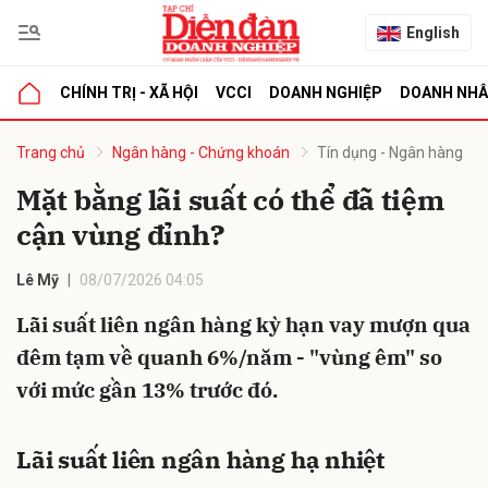
English
CHÍNH TRỊ - XÃ HỘI
VCCI
DOANH NGHIỆP
DOANH NH
bình luận
Trang chủ
Ngân hàng - Chứng khoán
Tín dụng - Ngân hàng
Mặt bằng lãi suất có thể đã tiệm
cận vùng đỉnh?
Lê Mỹ
08/07/2026 04:05
Lãi suất liên ngân hàng kỳ hạn vay mượn qua
đêm tạm về quanh 6%/năm - "vùng êm" so
Hủy
G
với mức gần 13% trước đó.
Lãi suất liên ngân hàng hạ nhiệt