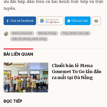
ưu đãi hấp dẫn trên cả hai kênh trực tiếp và trực
tuyến.
Theo dõi trên
Chia sẻ Facebook
Chia sẻ Zalo
Mena Gourmet
Menas Group
Thực phẩm cao cấp
Siêu thị phong cách sống
BÀI LIÊN QUAN
Chuỗi bán lẻ Mena
Gourmet To Go lần đầu
ra mắt tại Đà Nẵng
ĐỌC TIẾP