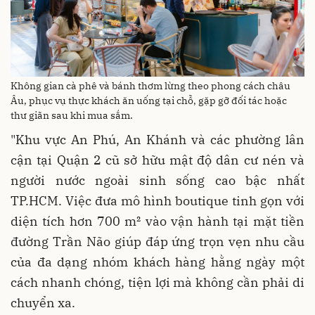
Không gian cà phê và bánh thơm lừng theo phong cách châu
Âu, phục vụ thực khách ăn uống tại chỗ, gặp gỡ đối tác hoặc
thư giãn sau khi mua sắm.
"Khu vực An Phú, An Khánh và các phường lân
cận tại Quận 2 cũ sở hữu mật độ dân cư nén và
người nước ngoài sinh sống cao bậc nhất
TP.HCM. Việc đưa mô hình boutique tinh gọn với
diện tích hơn 700 m² vào vận hành tại mặt tiền
đường Trần Não giúp đáp ứng trọn vẹn nhu cầu
của đa dạng nhóm khách hàng hằng ngày một
cách nhanh chóng, tiện lợi mà không cần phải di
chuyển xa.