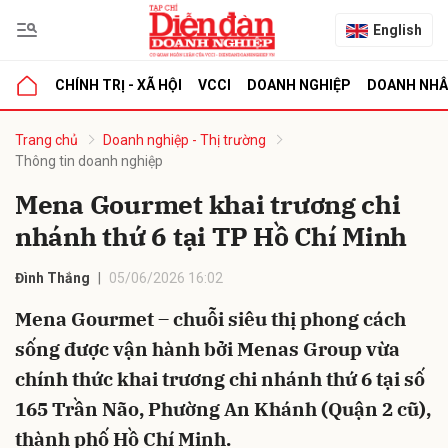
English
CHÍNH TRỊ - XÃ HỘI
VCCI
DOANH NGHIỆP
DOANH NH
bình luận
Trang chủ
Doanh nghiệp - Thị trường
Thông tin doanh nghiệp
Mena Gourmet khai trương chi
nhánh thứ 6 tại TP Hồ Chí Minh
Đình Thắng
05/06/2026 16:02
Mena Gourmet – chuỗi siêu thị phong cách
Hủy
G
sống được vận hành bởi Menas Group vừa
chính thức khai trương chi nhánh thứ 6 tại số
165 Trần Não, Phường An Khánh (Quận 2 cũ),
thành phố Hồ Chí Minh.