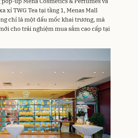
g pop-up Mena Cosmetics & Perfumes và
xa xỉ TWG Tea tại tầng 1, Menas Mall
ông chỉ là một dấu mốc khai trương, mà
ới cho trải nghiệm mua sắm cao cấp tại