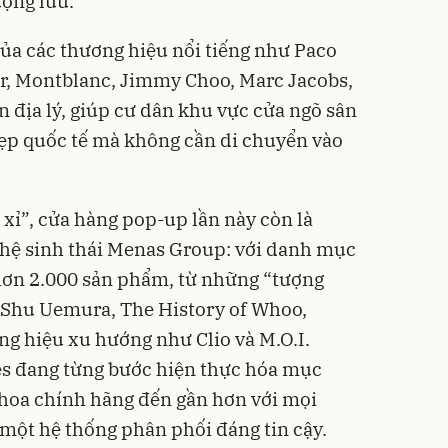
ượng lưu.
của các thương hiệu nổi tiếng như Paco
er, Montblanc, Jimmy Choo, Marc Jacobs,
 địa lý, giúp cư dân khu vực cửa ngõ sân
đẹp quốc tế mà không cần di chuyển vào
 xỉ”, cửa hàng pop-up lần này còn là
ệ sinh thái Menas Group: với danh mục
hơn 2.000 sản phẩm, từ những “tượng
, Shu Uemura, The History of Whoo,
g hiệu xu hướng như Clio và M.O.I.
s đang từng bước hiện thực hóa mục
hoa chính hãng đến gần hơn với mọi
 một hệ thống phân phối đáng tin cậy.