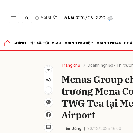
Hà Nội
32°C
/ 26 - 32°C
MỚI NHẤT
Gửi 
CHÍNH TRỊ - XÃ HỘI
VCCI
DOANH NGHIỆP
DOANH NHÂN
PHÁ
Trang chủ
Doanh nghiệp - Thị trườ
Menas Group ch
trương Mena Co
TWG Tea tại Me
Airport
Tiến Dũng
30/12/2025 16:00