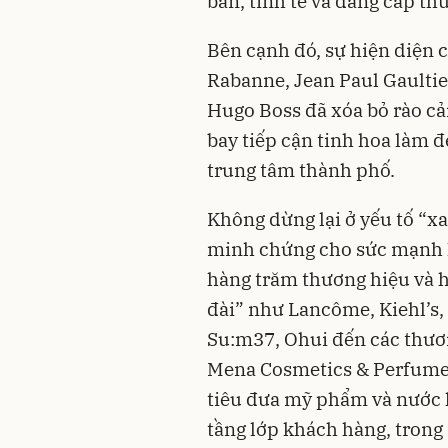
bản, tinh tế và đẳng cấp th
Bên cạnh đó, sự hiện diện 
Rabanne, Jean Paul Gaulti
Hugo Boss đã xóa bỏ rào cản
bay tiếp cận tinh hoa làm 
trung tâm thành phố.
Không dừng lại ở yếu tố “xa
minh chứng cho sức mạnh h
hàng trăm thương hiệu và 
đài” như Lancôme, Kiehl’s
Su:m37, Ohui đến các thươn
Mena Cosmetics & Perfume
tiêu đưa mỹ phẩm và nước 
tầng lớp khách hàng, trong