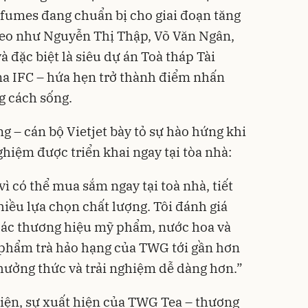
fumes đang chuẩn bị cho giai đoạn tăng
theo như Nguyễn Thị Thập, Võ Văn Ngân,
 đặc biệt là siêu dự án Toà tháp Tài
na IFC – hứa hẹn trở thành điểm nhấn
g cách sống.
ng – cán bộ Vietjet bày tỏ sự hào hứng khi
hiệm được triển khai ngay tại tòa nhà:
vì có thể mua sắm ngay tại toà nhà, tiết
hiều lựa chọn chất lượng. Tôi đánh giá
ác thương hiệu mỹ phẩm, nước hoa và
 phẩm trà hảo hạng của TWG tới gần hơn
thưởng thức và trải nghiệm dễ dàng hơn.”
iện, sự xuất hiện của TWG Tea – thương