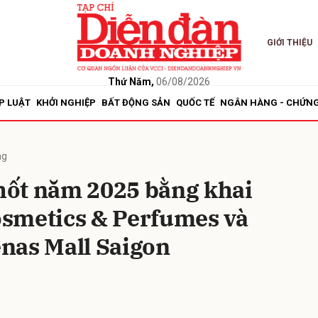
GIỚI THIỆU
bình luận
Thứ Năm,
06/08/2026
P LUẬT
KHỞI NGHIỆP
BẤT ĐỘNG SẢN
QUỐC TẾ
NGÂN HÀNG - CHỨN
ng
ốt năm 2025 bằng khai
smetics & Perfumes và
Hủy
G
nas Mall Saigon