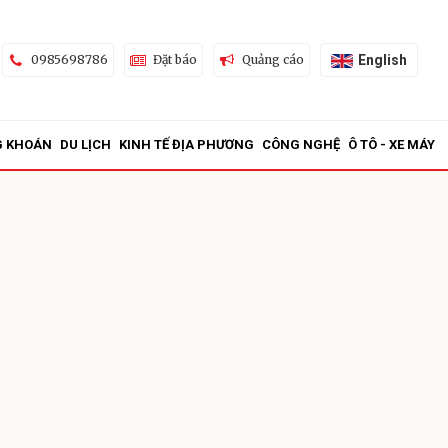
English
0985698786
Đặt báo
Quảng cáo
G KHOÁN
DU LỊCH
KINH TẾ ĐỊA PHƯƠNG
CÔNG NGHỆ
Ô TÔ - XE MÁY
ửi