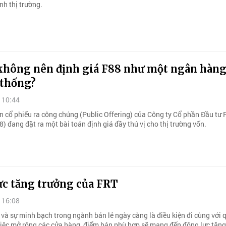
nh thị trường.
 không nên định giá F88 như một ngân hàn
 thống?
 10:44
n cổ phiếu ra công chúng (Public Offering) của Công ty Cổ phần Đầu tư 
 đang đặt ra một bài toán định giá đầy thú vị cho thị trường vốn.
ực tăng trưởng của FRT
 16:08
 và sự minh bạch trong ngành bán lẻ ngày càng là điều kiện đi cùng với
việc mở rộng các cửa hàng, điểm bán phù hợp sẽ mang đến động lực tăng