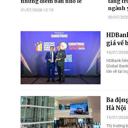
những điểm bán nhỏ lẻ
tăng t
ngành 
31/07/2026 12:15
30/07/202
HDBank 
giá về 
16/07/2026
HDBank liên 
Global Bank
lớn về tài 
Ba động
Hà Nội
15/07/2026
Thị trường 