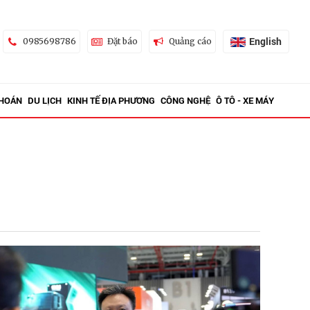
English
0985698786
Đặt báo
Quảng cáo
KHOÁN
DU LỊCH
KINH TẾ ĐỊA PHƯƠNG
CÔNG NGHỆ
Ô TÔ - XE MÁY