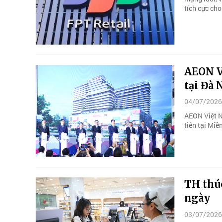
tích cực ch
AEON V
tại Đà
04/07/2026
AEON Việt N
tiên tại Mi
TH thú
ngày
03/07/2026