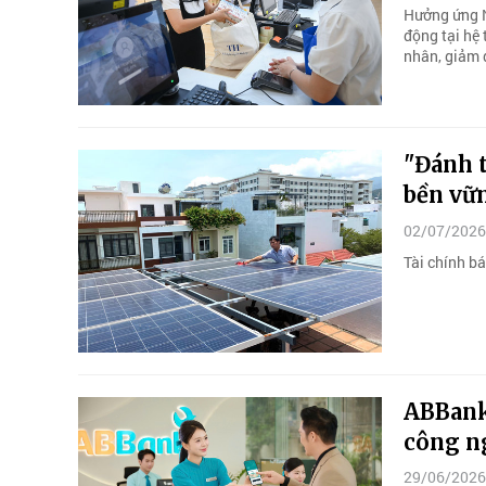
Hưởng ứng N
động tại hệ
nhân, giảm 
"Đánh t
bền vữ
02/07/2026
Tài chính bá
ABBank 
công n
29/06/2026