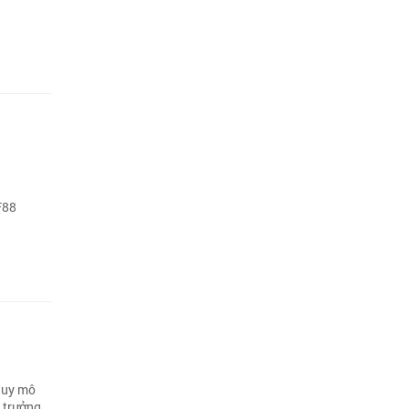
g
F88
 quy mô
 trưởng