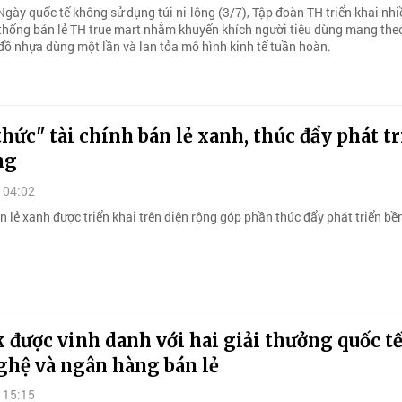
gày quốc tế không sử dụng túi ni-lông (3/7), Tập đoàn TH triển khai nhi
 thống bán lẻ TH true mart nhằm khuyến khích người tiêu dùng mang theo
đồ nhựa dùng một lần và lan tỏa mô hình kinh tế tuần hoàn.
hức" tài chính bán lẻ xanh, thúc đẩy phát t
ng
 04:02
n lẻ xanh được triển khai trên diện rộng góp phần thúc đẩy phát triển bề
được vinh danh với hai giải thưởng quốc tế
ghệ và ngân hàng bán lẻ
 15:15