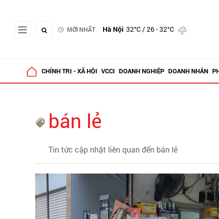
Hà Nội
32°C
/ 26 - 32°C
MỚI NHẤT
CHÍNH TRỊ - XÃ HỘI
VCCI
DOANH NGHIỆP
DOANH NHÂN
P
bán lẻ
Tin tức cập nhật liên quan đến bán lẻ