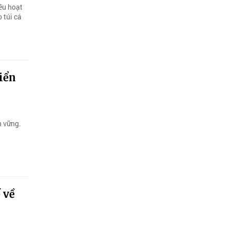
ều hoạt
 túi cá
riển
n vững.
 về