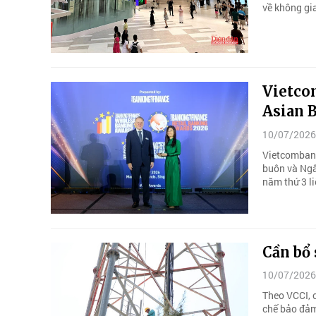
về không gi
Vietcom
Asian 
10/07/2026
Vietcombank
buôn và Ngâ
năm thứ 3 li
Cần bổ 
10/07/2026
Theo VCCI, c
chế bảo đảm