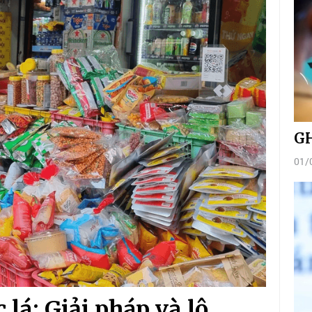
GH
01/
 lá: Giải pháp và lộ