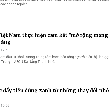
o các doanh nghiệp.
iệt Nam thực hiện cam kết "mở rộng mạng 
 Nẵng
 17:50
am đầu tư, khai trương Trung tâm bách hóa tổng hợp và siêu thị tinh gọ
ền Trung – AEON Đà Nẵng Thanh Khê.
c đẩy tiêu dùng xanh từ những thay đổi nh
 10:09