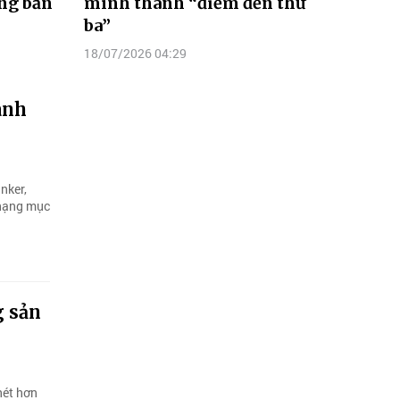
ng băn
mình thành “điểm đến thứ
ba”
18/07/2026 04:29
anh
nker,
 hạng mục
g sản
nét hơn