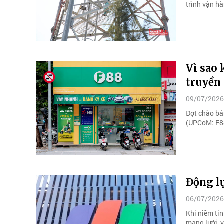
trình vận hà
Vì sao
truyền
09/07/2026
Đợt chào bá
(UPCoM: F88)
Động l
06/07/2026
Khi niềm tin
mạng lưới, 