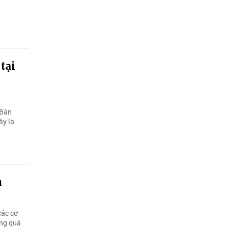
tại
 Bán
ây là
n
các cơ
ong quá