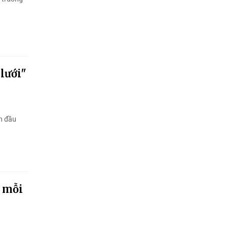
lưới"
n đầu
ỏ mỗi