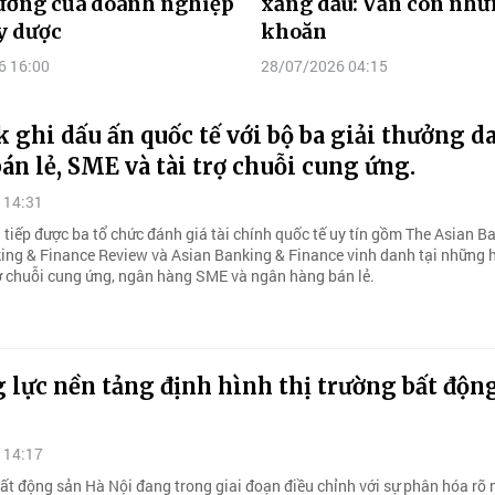
rưởng của doanh nghiệp
xăng dầu: Vẫn còn nhữ
y dược
khoăn
6 16:00
28/07/2026 04:15
ghi dấu ấn quốc tế với bộ ba giải thưởng d
bán lẻ, SME và tài trợ chuỗi cung ứng.
 14:31
tiếp được ba tổ chức đánh giá tài chính quốc tế uy tín gồm The Asian Ba
ing & Finance Review và Asian Banking & Finance vinh danh tại những
trợ chuỗi cung ứng, ngân hàng SME và ngân hàng bán lẻ.
 lực nền tảng định hình thị trường bất độn
 14:17
bất động sản Hà Nội đang trong giai đoạn điều chỉnh với sự phân hóa rõ 