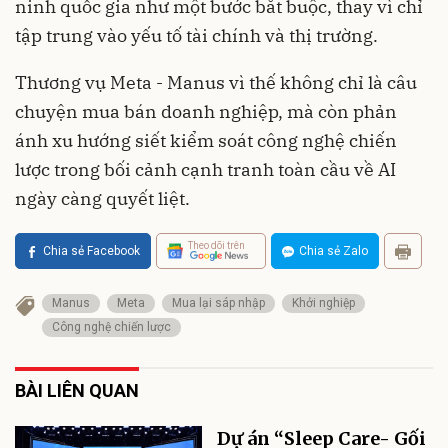
ninh quốc gia như một bước bắt buộc, thay vì chỉ
tập trung vào yếu tố tài chính và thị trường.
Thương vụ Meta - Manus vì thế không chỉ là câu
chuyện mua bán doanh nghiệp, mà còn phản
ánh xu hướng siết kiểm soát công nghệ chiến
lược trong bối cảnh cạnh tranh toàn cầu về AI
ngày càng quyết liệt.
Theo dõi trên
Chia sẻ Facebook
Chia sẻ Zalo
Manus
Meta
Mua lại sáp nhập
Khởi nghiệp
Công nghệ chiến lược
BÀI LIÊN QUAN
Dự án “Sleep Care- Gối