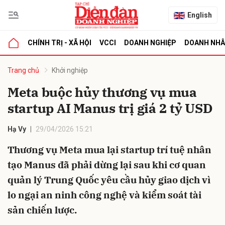
English
CHÍNH TRỊ - XÃ HỘI
VCCI
DOANH NGHIỆP
DOANH NH
bình luận
Trang chủ
Khởi nghiệp
Meta buộc hủy thương vụ mua
startup AI Manus trị giá 2 tỷ USD
Hạ Vy
29/04/2026 15:21
Thương vụ Meta mua lại startup trí tuệ nhân
tạo Manus đã phải dừng lại sau khi cơ quan
Hủy
G
quản lý Trung Quốc yêu cầu hủy giao dịch vì
lo ngại an ninh công nghệ và kiểm soát tài
sản chiến lược.