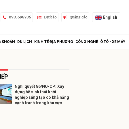
English
0985698786
Đặt báo
Quảng cáo
G KHOÁN
DU LỊCH
KINH TẾ ĐỊA PHƯƠNG
CÔNG NGHỆ
Ô TÔ - XE MÁY
IẾP
Nghị quyết 86/NQ-CP: Xây
dựng hệ sinh thái khởi
ửi
nghiệp sáng tạo có khả năng
cạnh tranh trong khu vực