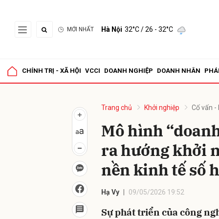
Hà Nội
32°C
/ 26 - 32°C
MỚI NHẤT
Gửi 
CHÍNH TRỊ - XÃ HỘI
VCCI
DOANH NGHIỆP
DOANH NHÂN
PHÁ
Trang chủ
Khởi nghiệp
Cố vấn -
Mô hình “doanh
ra hướng khởi n
nền kinh tế số h
Hạ Vy
09/05/2026 19:52
Sự phát triển của công ng