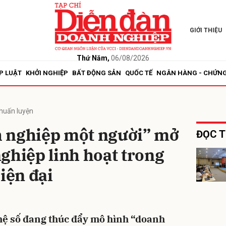
GIỚI THIỆU
bình luận
Thứ Năm,
06/08/2026
P LUẬT
KHỞI NGHIỆP
BẤT ĐỘNG SẢN
QUỐC TẾ
NGÂN HÀNG - CHỨN
 huấn luyện
 nghiệp một người” mở
ĐỌC T
ghiệp linh hoạt trong
Hủy
G
iện đại
hệ số đang thúc đẩy mô hình “doanh