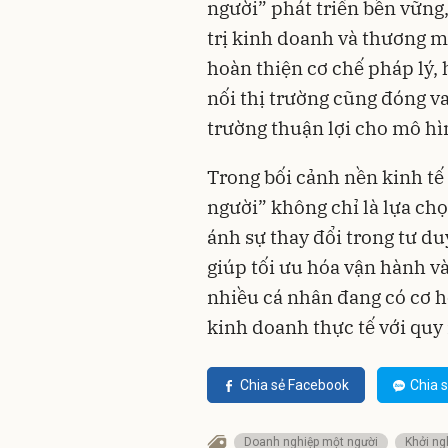
người” phát triển bền vững
trị kinh doanh và thương mạ
hoàn thiện cơ chế pháp lý, h
nối thị trường cũng đóng va
trường thuận lợi cho mô hì
Trong bối cảnh nền kinh tế
người” không chỉ là lựa ch
ánh sự thay đổi trong tư d
giúp tối ưu hóa vận hành và
nhiều cá nhân đang có cơ h
kinh doanh thực tế với quy
Chia sẻ Facebook
Chia s
Doanh nghiệp một người
Khởi ng