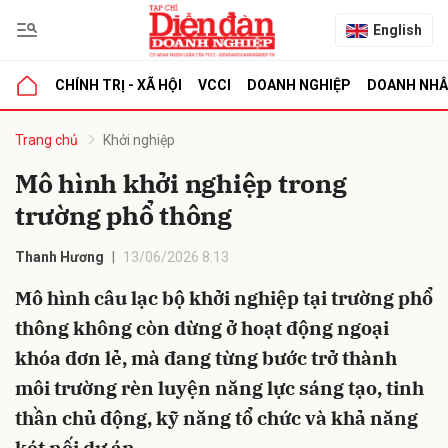
English
CHÍNH TRỊ - XÃ HỘI
VCCI
DOANH NGHIỆP
DOANH NH
bình luận
Trang chủ
Khởi nghiệp
Mô hình khởi nghiệp trong
trường phổ thông
Thanh Hương
13/06/2026 8:13
Mô hình câu lạc bộ khởi nghiệp tại trường phổ
thông không còn dừng ở hoạt động ngoại
Hủy
G
khóa đơn lẻ, mà đang từng bước trở thành
môi trường rèn luyện năng lực sáng tạo, tinh
thần chủ động, kỹ năng tổ chức và khả năng