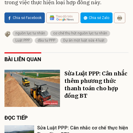
trong việc thực hiện loại hợp đồng này.
Theo dõi trên
Chia sẻ Facebook
Chia sẻ Zalo
nguồn lực tư nhân
cơ chế thu hút nguồn lực tư nhân
Luật PPP
đầu tư PPP
Dự án một luật sửa 4 luật
BÀI LIÊN QUAN
Sửa Luật PPP: Cân nhắc
thêm phương thức
thanh toán cho hợp
đồng BT
ĐỌC TIẾP
Sửa Luật PPP: Cân nhắc cơ chế thực hiện