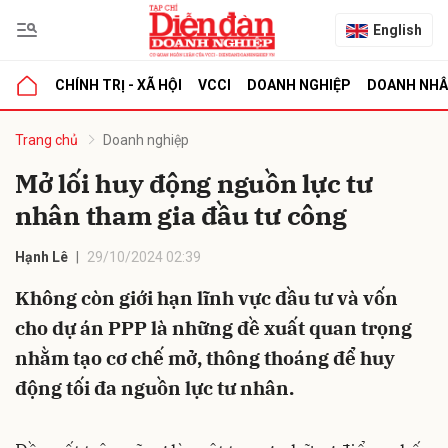
English
CHÍNH TRỊ - XÃ HỘI
VCCI
DOANH NGHIỆP
DOANH NH
bình luận
Trang chủ
Doanh nghiệp
Mở lối huy động nguồn lực tư
nhân tham gia đầu tư công
Hạnh Lê
29/10/2024 02:39
Không còn giới hạn lĩnh vực đầu tư và vốn
cho dự án PPP là những đề xuất quan trọng
Hủy
G
nhằm tạo cơ chế mở, thông thoáng để huy
động tối đa nguồn lực tư nhân.