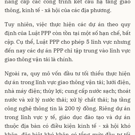
nâng cấp các công trình kết cấu hạ tầng giao
thông, kinh tế - xã hội của các địa phương.
Tuy nhiên, việc thực hiện các dự án theo quy
định của Luật PPP còn tồn tại một số hạn chế, bất
cập. Cụ thể, Luật PPP cho phép 5 lĩnh vực nhưng
đến nay các dự án PPP chỉ tập trung vào lĩnh vực
giao thông vận tải là chính.
Ngoài ra, quy mô vốn đầu tư tối thiểu thực hiện
dự án trong lĩnh vực giao thông vận tải; lưới điện,
nhà máy điện; thủy lợi; cung cấp nước sạch; thoát
nước và xử lý nước thải; xử lý chất thải; hạ tầng
công nghệ thông tin là 200 tỷ đồng. Riêng dự án
trong lĩnh vực y tế, giáo dục đào tạo và dự án
thuộc địa bàn có điều kiện kinh tế - xã hội khó
khăn, đặc biệt khó khăn có tổng mức đầu tư tối