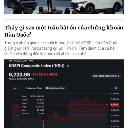
Thấy gì sau một tuần bất ổn của chứng khoán
Hàn Quốc?
Trong 4 phiên giao dịch cuối tháng 7, chỉ số KOSPI của Hàn Quốc
giảm gần 11%, rồi bật tăng kỷ lục 17,91%. Tâm điểm của cả hai
chiều biến động đều là nhóm cổ phiếu chip nhớ.