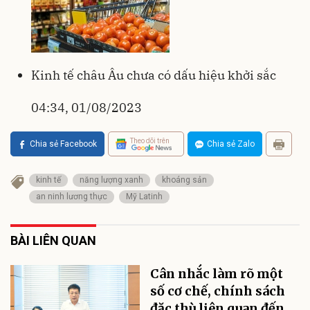
Kinh tế châu Âu chưa có dấu hiệu khởi sắc
04:34, 01/08/2023
Theo dõi trên
Chia sẻ Facebook
Chia sẻ Zalo
kinh tế
năng lượng xanh
khoáng sản
an ninh lương thực
Mỹ Latinh
BÀI LIÊN QUAN
Cân nhắc làm rõ một
số cơ chế, chính sách
đặc thù liên quan đến