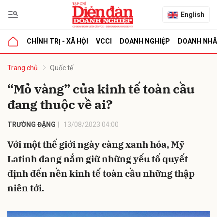
English
CHÍNH TRỊ - XÃ HỘI
VCCI
DOANH NGHIỆP
DOANH NH
bình luận
Trang chủ
Quốc tế
“Mỏ vàng” của kinh tế toàn cầu
đang thuộc về ai?
TRƯỜNG ĐẶNG
13/08/2023 04:00
Với một thế giới ngày càng xanh hóa, Mỹ
Latinh đang nắm giữ những yếu tố quyết
Hủy
G
định đến nền kinh tế toàn cầu những thập
niên tới.