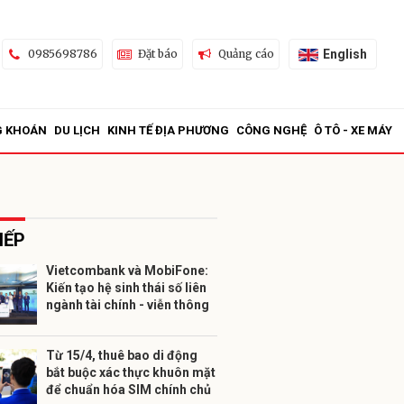
English
0985698786
Đặt báo
Quảng cáo
G KHOÁN
DU LỊCH
KINH TẾ ĐỊA PHƯƠNG
CÔNG NGHỆ
Ô TÔ - XE MÁY
IẾP
Vietcombank và MobiFone:
Kiến tạo hệ sinh thái số liên
ửi
ngành tài chính - viễn thông
Từ 15/4, thuê bao di động
bắt buộc xác thực khuôn mặt
để chuẩn hóa SIM chính chủ