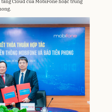
ạ tầng Cloud của MobiFone hoặc trung
hong.