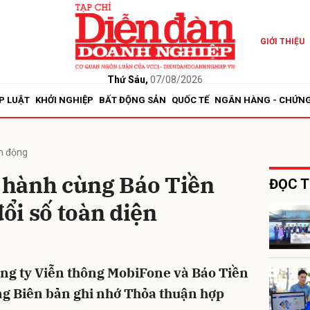
GIỚI THIỆU
bình luận
Thứ Sáu,
07/08/2026
P LUẬT
KHỞI NGHIỆP
BẤT ĐỘNG SẢN
QUỐC TẾ
NGÂN HÀNG - CHỨN
n động
hành cùng Báo Tiền
ĐỌC T
ổi số toàn diện
Hủy
G
ông ty Viễn thông MobiFone và Báo Tiền
ng Biên bản ghi nhớ Thỏa thuận hợp