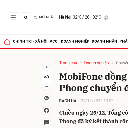
Hà Nội
32°C
/ 26 - 32°C
MỚI NHẤT
Gửi 
CHÍNH TRỊ - XÃ HỘI
VCCI
DOANH NGHIỆP
DOANH NHÂN
PHÁ
Trang chủ
Doanh nghiệp
Chuyể
MobiFone đồng 
Phong chuyển đ
BẠCH HÀ
27/12/2023 13:52
Chiều ngày 25/12, Tổng c
Phong đã ký kết thành cô