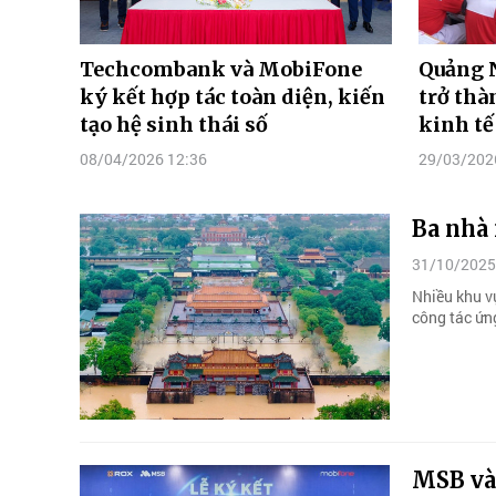
Techcombank và MobiFone
Quảng N
ký kết hợp tác toàn diện, kiến
trở thà
tạo hệ sinh thái số
kinh tế
08/04/2026 12:36
29/03/202
Ba nhà 
31/10/2025
Nhiều khu v
công tác ứng
MSB và 