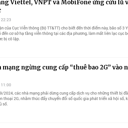
ng Viettel, VNPT và MobiFone ứng cứu lũ 
c
 22:23
ận của Cục Viễn thông (Bộ TT&TT) cho biết đến thời điểm này, bão số 3 
i đến cơ sở hạ tầng viễn thông tại các địa phương, làm mất liên lạc cục b
c bị cô lập.
à mạng ngừng cung cấp “thuê bao 2G” vào 
 11:00
9/2024, các nhà mạng phải dừng cung cấp dịch vụ cho những thiết bị đầ
 thoại 2G, nhằm thúc đẩy chuyển đổi số quốc gia phát triển xã hội số, k
ủ số.