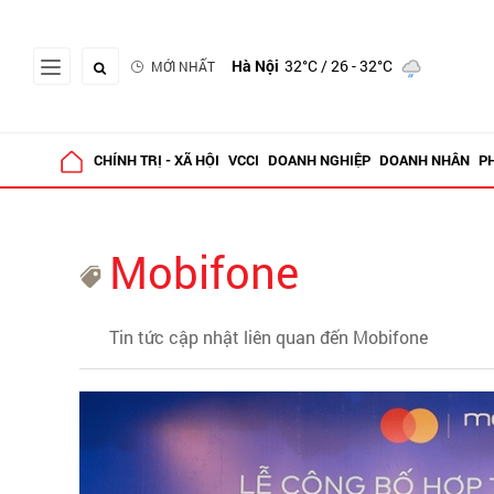
Hà Nội
32°C
/ 26 - 32°C
MỚI NHẤT
CHÍNH TRỊ - XÃ HỘI
VCCI
DOANH NGHIỆP
DOANH NHÂN
P
Mobifone
Tin tức cập nhật liên quan đến Mobifone