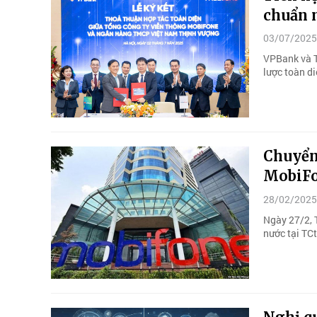
chuẩn m
03/07/2025
VPBank và T
lược toàn di
Chuyển 
MobiFo
28/02/2025
Ngày 27/2, 
nước tại TC