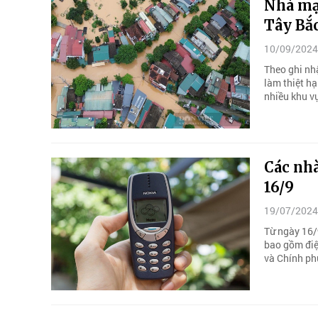
Nhà mạ
Tây Bắ
10/09/2024
Theo ghi nh
làm thiệt hạ
nhiều khu vự
Các nh
16/9
19/07/2024
Từ ngày 16/
bao gồm điện
và Chính ph