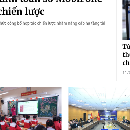
chiến lược
hức công bố hợp tác chiến lược nhằm nâng cấp hạ tầng tài
Từ
th
ch
11/