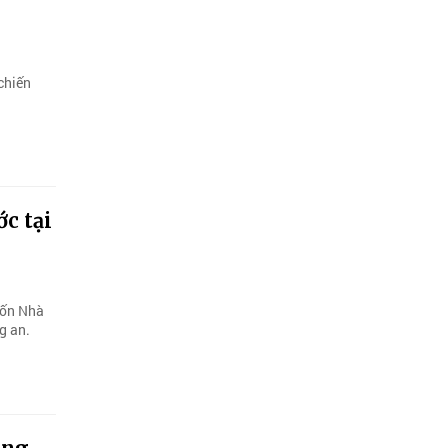
chiến
c tại
vốn Nhà
g an.