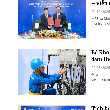
– viễn
29/10/2025
MSB và Mobi
mới trong ch
Bộ Kho
đảm th
22/08/2025
Để chuẩn bị
các nhà mạn
Tích h