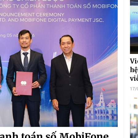
Vi
hệ
vi
17/
anh toán số MobiFone