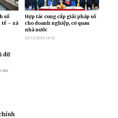
h số
Hợp tác cung cấp giải pháp số
 tế – xã
cho doanh nghiệp, cơ quan
nhà nước
22/12/2025 16:52
ũ dữ
n cho
.
 chính