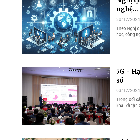
Nghị qu
nghệ… 
30/12/2024
Theo Nghị q
học, công ng
5G - Hạ
số
03/12/2024
Trong bối cả
khai và tận