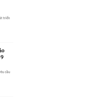
t triển
ảo
-9
yêu cầu