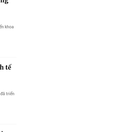
ông
iển khoa
h tế
đã triển