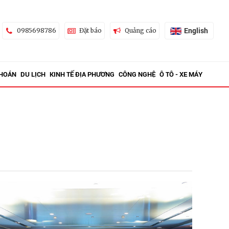
English
0985698786
Đặt báo
Quảng cáo
KHOÁN
DU LỊCH
KINH TẾ ĐỊA PHƯƠNG
CÔNG NGHỆ
Ô TÔ - XE MÁY