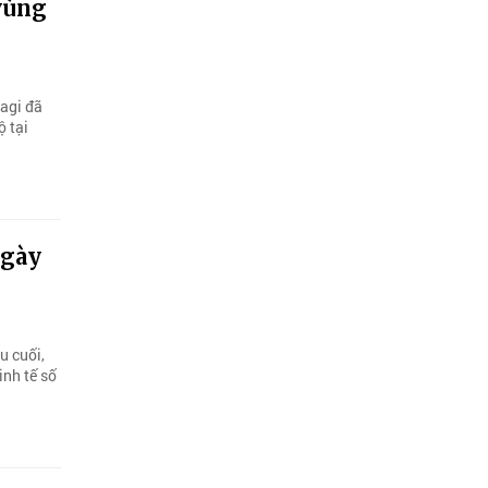
vùng
Yagi đã
ộ tại
ngày
u cuối,
inh tế số