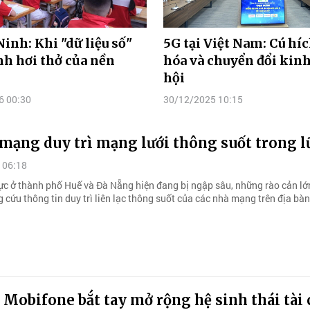
inh: Khi "dữ liệu số"
5G tại Việt Nam: Cú híc
nh hơi thở của nền
hóa và chuyển đổi kinh
hội
6 00:30
30/12/2025 10:15
mạng duy trì mạng lưới thông suốt trong l
 06:18
ực ở thành phố Huế và Đà Nẵng hiện đang bị ngập sâu, những rào cản lớ
 cứu thông tin duy trì liên lạc thông suốt của các nhà mạng trên địa bàn
Mobifone bắt tay mở rộng hệ sinh thái tài