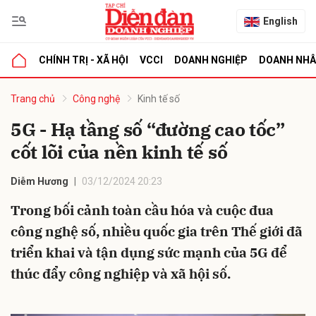
English
CHÍNH TRỊ - XÃ HỘI
VCCI
DOANH NGHIỆP
DOANH NH
bình luận
Trang chủ
Công nghệ
Kinh tế số
5G - Hạ tầng số “đường cao tốc”
cốt lõi của nền kinh tế số
Diễm Hương
03/12/2024 20:23
Trong bối cảnh toàn cầu hóa và cuộc đua
công nghệ số, nhiều quốc gia trên Thế giới đã
Hủy
G
triển khai và tận dụng sức mạnh của 5G để
thúc đẩy công nghiệp và xã hội số.