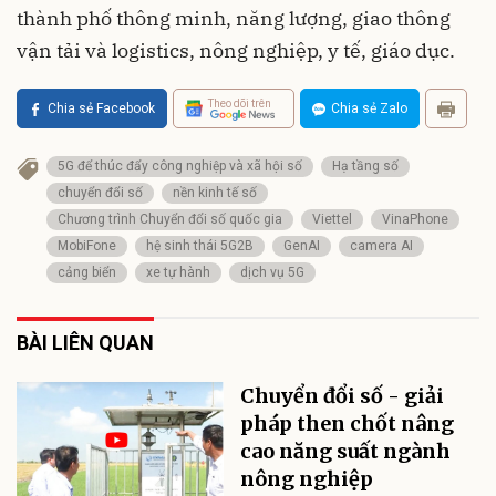
thành phố thông minh, năng lượng, giao thông
vận tải và logistics, nông nghiệp, y tế, giáo dục.
Theo dõi trên
Chia sẻ Facebook
Chia sẻ Zalo
5G để thúc đẩy công nghiệp và xã hội số
Hạ tầng số
chuyển đổi số
nền kinh tế số
Chương trình Chuyển đổi số quốc gia
Viettel
VinaPhone
MobiFone
hệ sinh thái 5G2B
GenAI
camera AI
cảng biển
xe tự hành
dịch vụ 5G
BÀI LIÊN QUAN
Chuyển đổi số - giải
pháp then chốt nâng
cao năng suất ngành
nông nghiệp