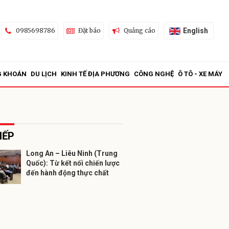
English
0985698786
Đặt báo
Quảng cáo
G KHOÁN
DU LỊCH
KINH TẾ ĐỊA PHƯƠNG
CÔNG NGHỆ
Ô TÔ - XE MÁY
IẾP
Long An – Liêu Ninh (Trung
Quốc): Từ kết nối chiến lược
ửi
đến hành động thực chất