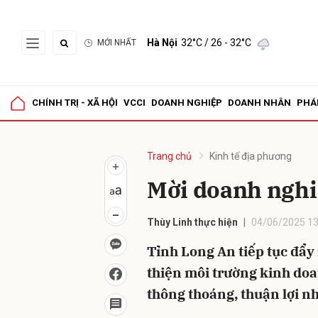
Hà Nội
32°C
/ 26 - 32°C
MỚI NHẤT
Gửi 
CHÍNH TRỊ - XÃ HỘI
VCCI
DOANH NGHIỆP
DOANH NHÂN
PHÁ
Trang chủ
Kinh tế địa phương
Mời doanh nghi
Thùy Linh thực hiện
04/06/2025 13
Tỉnh Long An tiếp tục đẩy
thiện môi trường kinh doa
thông thoáng, thuận lợi n