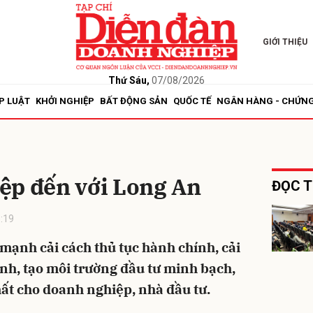
GIỚI THIỆU
bình luận
Thứ Sáu,
07/08/2026
P LUẬT
KHỞI NGHIỆP
BẤT ĐỘNG SẢN
QUỐC TẾ
NGÂN HÀNG - CHỨN
ệp đến với Long An
ĐỌC T
:19
Hủy
G
 mạnh cải cách thủ tục hành chính, cải
nh, tạo môi trường đầu tư minh bạch,
hất cho doanh nghiệp, nhà đầu tư.