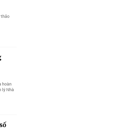
ự thảo
g
và hoàn
n lý Nhà
số