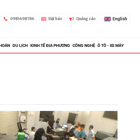
English
0985698786
Đặt báo
Quảng cáo
KHOÁN
DU LỊCH
KINH TẾ ĐỊA PHƯƠNG
CÔNG NGHỆ
Ô TÔ - XE MÁY