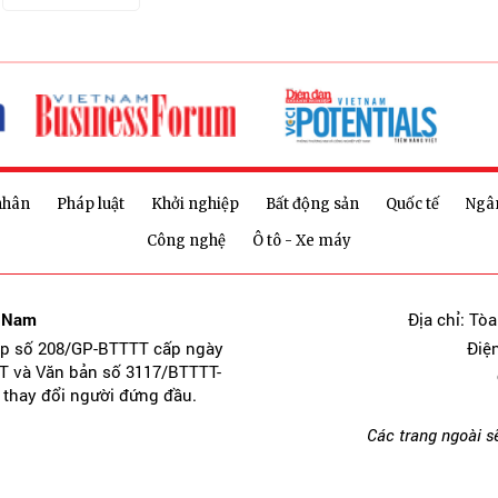
nhân
Pháp luật
Khởi nghiệp
Bất động sản
Quốc tế
Ngâ
Công nghệ
Ô tô - Xe máy
t Nam
Địa chỉ: Tò
ép số 208/GP-BTTTT cấp ngày
Điệ
T và Văn bản số 3117/BTTTT-
 thay đổi người đứng đầu.
Các trang ngoài s