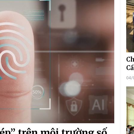
Ch
Cầ
04/
ép” trên môi trường số