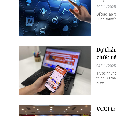
29/11/2025
Để xác lập r
Luật Chuyển 
Dự thảo
chức n
04/11/2025
Trước những
thiện Dự th
nước.
VCCI tr