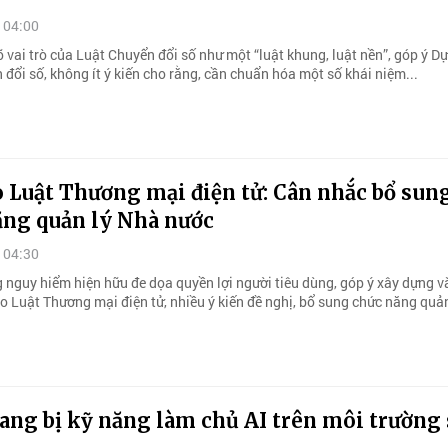
 04:00
õ vai trò của Luật Chuyển đổi số như một “luật khung, luật nền”, góp ý D
đổi số, không ít ý kiến cho rằng, cần chuẩn hóa một số khái niệm...
 Luật Thương mại điện tử: Cân nhắc bổ sun
ăng quản lý Nhà nước
 04:30
 nguy hiểm hiện hữu đe dọa quyền lợi người tiêu dùng, góp ý xây dựng 
ảo Luật Thương mại điện tử, nhiều ý kiến đề nghị, bổ sung chức năng quả
ang bị kỹ năng làm chủ AI trên môi trường 