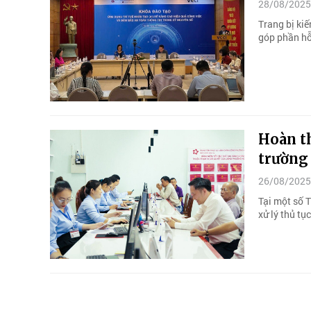
28/08/2025
Trang bị ki
góp phần hỗ
Hoàn th
trường
26/08/2025
Tại một số 
xử lý thủ tụ