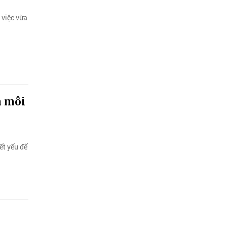
 việc vừa
n môi
ết yếu để