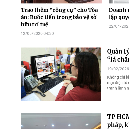
Trao thêm “công cụ” cho Tòa
Doanh 
án: Bước tiến trong bảo vệ sở
lập quy
hữu trí tuệ
22/04/202
12/05/2026 04:30
Quản lý
“lá chắ
19/02/2026
Không chỉ k
mại điện tử
tranh lành 
TP HCM 
pháp, 