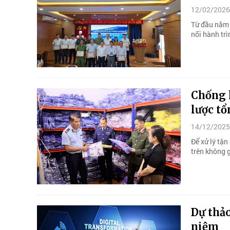
12/02/2026
Từ đầu năm 
nối hành trì
Chống 
lược tổ
14/12/2025
Để xử lý tận
trên không g
Dự thảo
niệm