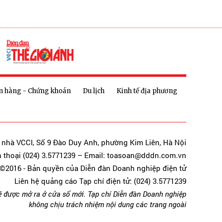
n hàng - Chứng khoán
Du lịch
Kinh tế địa phương
a nhà VCCI, Số 9 Đào Duy Anh, phường Kim Liên, Hà Nội
n thoại (024) 3.5771239 – Email: toasoan@dddn.com.vn
©2016 - Bản quyền của Diễn đàn Doanh nghiệp điện tử
Liên hệ quảng cáo Tạp chí điện tử: (024) 3.5771239
ẽ được mở ra ở cửa sổ mới. Tạp chí Diễn đàn Doanh nghiệp
không chịu trách nhiệm nội dung các trang ngoài