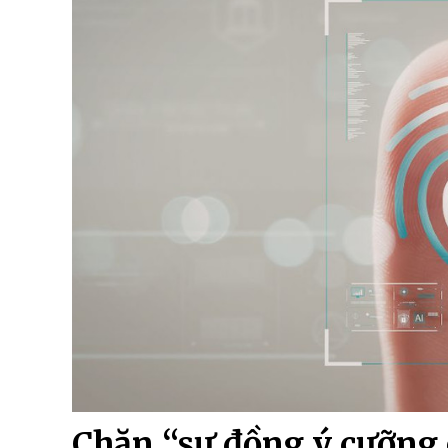
Chặn “sự đồng ý cưỡng 