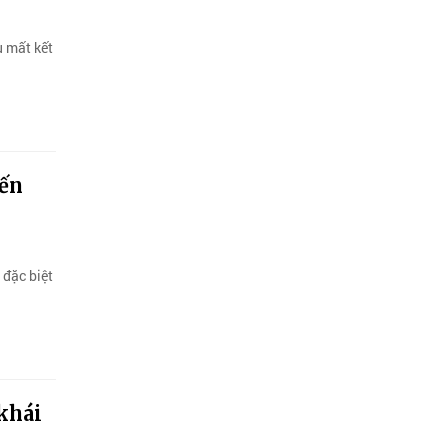
 mất kết
iến
 đặc biệt
khái