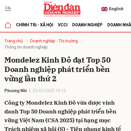
English
CHÍNH TRỊ - XÃ HỘI
VCCI
DOANH NGHIỆP
DOANH NH
bình luận
Trang chủ
Doanh nghiệp - Thị trường
Thông tin doanh nghiệp
Mondelez Kinh Đô đạt Top 50
Doanh nghiệp phát triển bền
vững lần thứ 2
Phương Nhi
23/07/2025 16:12
Hủy
G
Công ty Mondelez Kinh Đô vừa được vinh
danh Top 50 Doanh nghiệp phát triển bền
vững Việt Nam (CSA 2025) tại hạng mục
Trách nhiệm xã hội (S) - Tiên phong kinh tế