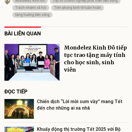
Mondelez Kinh Đô
Top 50 Doanh nghiệp phát triển bền vững
Trách nhiệm xã hội
Tiên phong kinh tế tuần hoàn
tăng trưởng bền vững
BÀI LIÊN QUAN
Mondelez Kinh Đô tiếp
tục trao tặng máy tính
cho học sinh, sinh
viên
ĐỌC TIẾP
Chiến dịch “Lời mời sum vầy” mang Tết
đến cho những ai xa nhà
Khuấy động thị trường Tết 2025 với Bộ