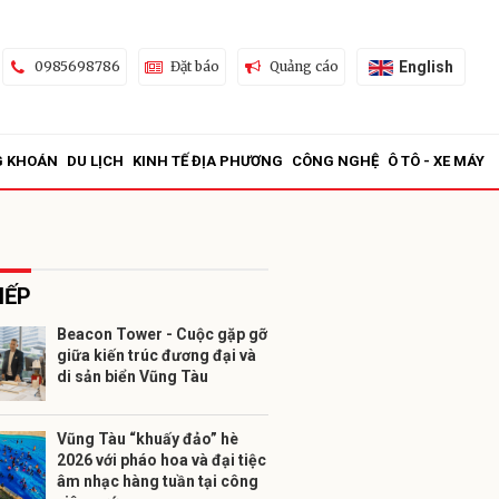
English
0985698786
Đặt báo
Quảng cáo
G KHOÁN
DU LỊCH
KINH TẾ ĐỊA PHƯƠNG
CÔNG NGHỆ
Ô TÔ - XE MÁY
IẾP
Beacon Tower - Cuộc gặp gỡ
giữa kiến trúc đương đại và
ửi
di sản biển Vũng Tàu
Vũng Tàu “khuấy đảo” hè
2026 với pháo hoa và đại tiệc
âm nhạc hàng tuần tại công