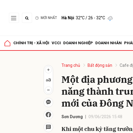
Hà Nội
32°C
/ 26 - 32°C
MỚI NHẤT
Gửi 
CHÍNH TRỊ - XÃ HỘI
VCCI
DOANH NGHIỆP
DOANH NHÂN
PHÁ
Trang chủ
Bất động sản
Cafe đ
Một địa phương 
năng thành trun
mới của Đông 
Sơn Dương
09/06/2026 15:48
Khi một chu kỳ tăng trưởn