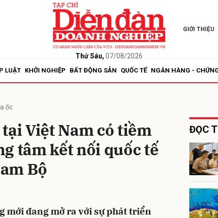
GIỚI THIỆU
bình luận
Thứ Sáu,
07/08/2026
P LUẬT
KHỞI NGHIỆP
BẤT ĐỘNG SẢN
QUỐC TẾ
NGÂN HÀNG - CHỨN
ịa ốc
tại Việt Nam có tiềm
ĐỌC T
g tâm kết nối quốc tế
Hủy
G
Nam Bộ
g mới đang mở ra với sự phát triển