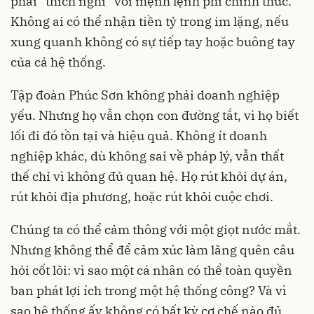
phải “thích nghi” với mệnh lệnh phi chính thức.
Không ai có thể nhận tiền tỷ trong im lặng, nếu
xung quanh không có sự tiếp tay hoặc buông tay
của cả hệ thống.
Tập đoàn Phúc Sơn không phải doanh nghiệp
yếu. Nhưng họ vẫn chọn con đường tắt, vì họ biết
lối đi đó tồn tại và hiệu quả. Không ít doanh
nghiệp khác, dù không sai về pháp lý, vẫn thất
thế chỉ vì không đủ quan hệ. Họ rút khỏi dự án,
rút khỏi địa phương, hoặc rút khỏi cuộc chơi.
Chúng ta có thể cảm thông với một giọt nước mắt.
Nhưng không thể để cảm xúc làm lãng quên câu
hỏi cốt lõi: vì sao một cá nhân có thể toàn quyền
ban phát lợi ích trong một hệ thống công? Và vì
sao hệ thống ấy không có bất kỳ cơ chế nào đủ