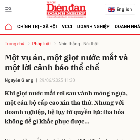
English
CHÍNH TRỊ - XÃ HỘI
VCCI
DOANH NGHIỆP
DOANH NH
bình luận
Trang chủ
Pháp luật
Nhìn thẳng - Nói thật
Một vụ án, một giọt nước mắt và
một lời cảnh báo thể chế
Nguyễn Giang
29/06/2025 11:30
Khi giọt nước mắt rơi sau vành móng ngựa,
một cán bộ cấp cao xin tha thứ. Nhưng với
Hủy
G
doanh nghiệp, hệ lụy từ quyền lực tha hóa
không dễ gì khắc phục được…