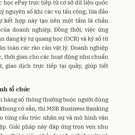
 học ePay trực tiếp từ cơ sở dữ liệu quốc
kỷ nguyên số khi các vụ tấn công, lừa đảo
sự kết hợp này tạo nên một tấm lá chắn
 của doanh nghiệp. Đồng thời, việc ứng
n dạng ký tự quang học (OCR) và ký số từ
n toàn các rào cản vật lý. Doanh nghiệp
, thời gian cho các hoạt động như chuẩn
, giao dịch trực tiếp tại quầy, giúp tiết
nh tổ chức
n hàng số thông thường buộc người dùng
 khung có sẵn, thì MSB Business Banking
eo từng cấu trúc nhân sự và mô hình vận
ệp. Giải pháp này đáp ứng trọn vẹn nhu