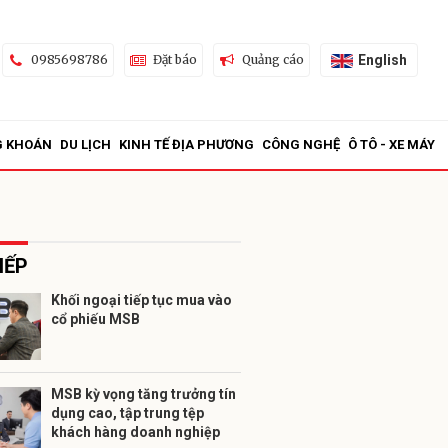
English
0985698786
Đặt báo
Quảng cáo
G KHOÁN
DU LỊCH
KINH TẾ ĐỊA PHƯƠNG
CÔNG NGHỆ
Ô TÔ - XE MÁY
IẾP
Khối ngoại tiếp tục mua vào
cổ phiếu MSB
ửi
MSB kỳ vọng tăng trưởng tín
dụng cao, tập trung tệp
khách hàng doanh nghiệp