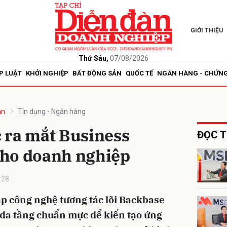
GIỚI THIỆU
bình luận
Thứ Sáu,
07/08/2026
P LUẬT
KHỞI NGHIỆP
BẤT ĐỘNG SẢN
QUỐC TẾ
NGÂN HÀNG - CHỨN
án
Tín dụng - Ngân hàng
 ra mắt Business
ĐỌC T
ho doanh nghiệp
Hủy
G
:28
p công nghệ tương tác lõi Backbase
 đa tầng chuẩn mực để kiến tạo ứng