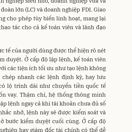
h nghiệp siêu nhỏ, doanh nghiệp vừa và
 đoàn lớn (LC) và doanh nghiệp FDI. Giao
g cho phép tùy biến linh hoạt, mang lại
 thao tác cho cả kế toán viên và lãnh đạo
ực tế của người dùng được thể hiện rõ nét
 duyệt. Ở cấp độ lập lệnh, kế toán viên
với các tiện ích tối ưu như tạo lệnh không
o chép nhanh các lệnh định kỳ, hay lưu
có lộ trình dài như chuyển tiền quốc tế
vốn vay. Thậm chí, hệ thống thông minh
lập lệnh ngay cả khi tài khoản chưa đủ số
nhắc nhở, lệnh này sẽ được kiểm soát và
 ở bước kiểm duyệt cuối cùng. Ở cấp độ
nghiệp hay giám đốc tài chính có thể dễ