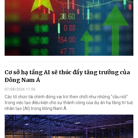
Cơ sở hạ tầng AI sẽ thúc đẩy tăng trưởng của
Đông Nam Á
07/08/2026 11:06
Các tổ chức tài chính đóng vai trò then chốt như những "cầu nối"
trong việc tạo điều kiện cho sự thành công của dự án hạ tầng trí tuệ
nhân tạo (AI) trong Đông Nam Á.