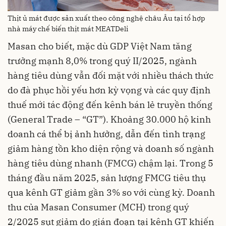
Thịt ủ mát được sản xuất theo công nghệ châu Âu tại tổ hợp
nhà máy chế biến thịt mát MEATDeli
Masan cho biết, mặc dù GDP Việt Nam tăng
trưởng mạnh 8,0% trong quý II/2025, ngành
hàng tiêu dùng vẫn đối mặt với nhiều thách thức
do đà phục hồi yếu hơn kỳ vọng và các quy định
thuế mới tác động đến kênh bán lẻ truyền thống
(General Trade – “GT”). Khoảng 30.000 hộ kinh
doanh cá thể bị ảnh hưởng, dẫn đến tình trạng
giảm hàng tồn kho diện rộng và doanh số ngành
hàng tiêu dùng nhanh (FMCG) chậm lại. Trong 5
tháng đầu năm 2025, sản lượng FMCG tiêu thụ
qua kênh GT giảm gần 3% so với cùng kỳ. Doanh
thu của Masan Consumer (MCH) trong quý
2/2025 sụt giảm do gián đoạn tại kênh GT khiến