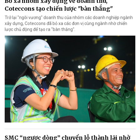
Bỏ xa nhóm xây dựng về doanh thu,
Coteccons tạo chiến lược "bàn thắng"
Trở lại "ngôi vương" doanh thu của nhóm các doanh nghiệp ngành
xây dựng, Coteccons đã bỏ xa các đơn vị cùng ngành nhờ chiến
lược chủ động để tạo ra "bàn thắng".
SMC “ngược dòng” chuyển lỗ thành lãi nhờ