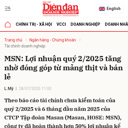
English
CHÍNH TRỊ - XÃ HỘI
VCCI
DOANH NGHIỆP
DOANH NH
bình luận
Trang chủ
Ngân hàng - Chứng khoán
Tài chính doanh nghiệp
MSN: Lợi nhuận quý 2/2025 tăng
nhờ đóng góp từ mảng thịt và bán
lẻ
L.Mỹ
28/07/2025 11:00
Hủy
G
Theo báo cáo tài chính chưa kiểm toán của
quý 2/2025 và 6 tháng đầu năm 2025 của
CTCP Tập đoàn Masan (Masan, HOSE: MSN),
công ty đã hoàn thành hơn 50% lợi nhuận kế