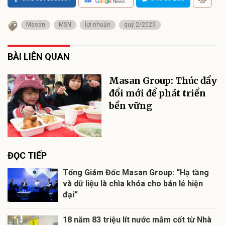
Masan
MSN
lợi nhuận
quý 2/2025
BÀI LIÊN QUAN
Masan Group: Thúc đẩy
đổi mới để phát triển
bền vững
ĐỌC TIẾP
Tổng Giám Đốc Masan Group: “Hạ tầng
và dữ liệu là chìa khóa cho bán lẻ hiện
đại”
18 năm 83 triệu lít nước mắm cốt từ Nhà