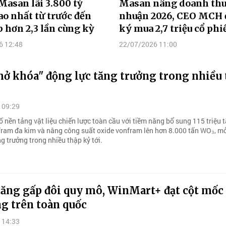
 Masan lãi 3.800 tỷ
Masan nâng doanh thu 
ao nhất từ trước đến
nhuận 2026, CEO MCH
p hơn 2,3 lần cùng kỳ
ký mua 2,7 triệu cổ phi
6 12:48
22/07/2026 11:00
ở khóa" động lực tăng trưởng trong nhiều 
 09:29
nền tảng vật liệu chiến lược toàn cầu với tiềm năng bổ sung 115 triệu t
ram đa kim và nâng công suất oxide vonfram lên hơn 8.000 tấn WO₃, m
g trưởng trong nhiều thập kỷ tới.
tăng gấp đôi quy mô, WinMart+ đạt cột mốc 
g trên toàn quốc
 14:33