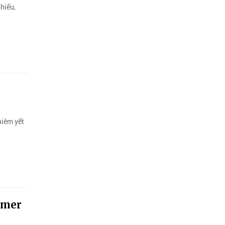
hiếu,
niêm yết
umer