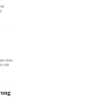
hải
y.
lược nhân
ểu Việt
trong