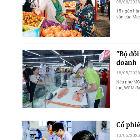
08/06/2026
15 ngân hàn
vốn của Ma
"Bộ đô
doanh
18/05/2026
Nếu như MCH
lực, WCM đa
Cổ phi
13/05/2026