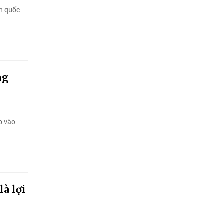
àn quốc
ng
p vào
à lợi