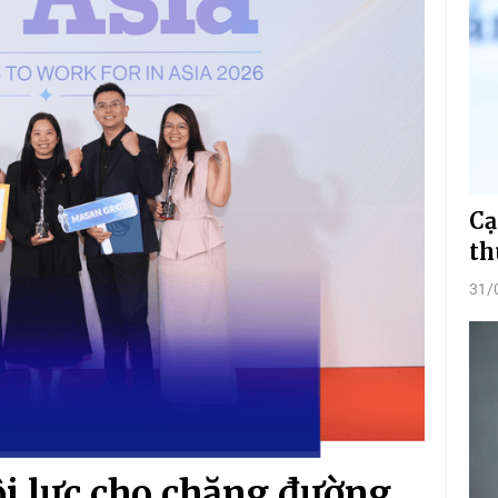
Cạ
th
31/
i lực cho chặng đường