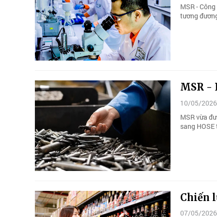
MSR - Công 
tương đương
MSR - L
10/05/2026
MSR vừa được
sang HOSE t
Chiến 
07/05/2026