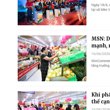
Ngày 18/6, 
tại xã Mèo 
MSN: D
mạnh, 
16/06/2026
WinCommerce
tăng trưởn
Khi phá
thế cạn
15/06/2026