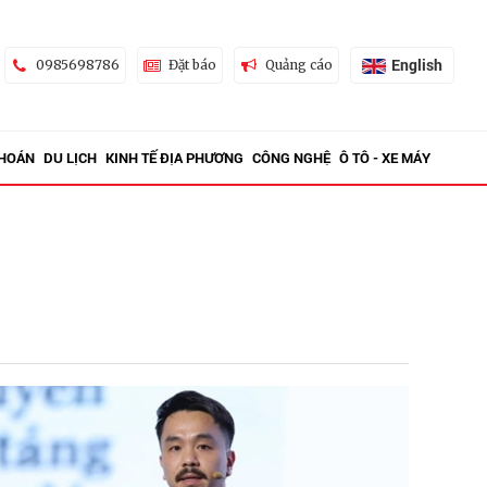
English
0985698786
Đặt báo
Quảng cáo
KHOÁN
DU LỊCH
KINH TẾ ĐỊA PHƯƠNG
CÔNG NGHỆ
Ô TÔ - XE MÁY