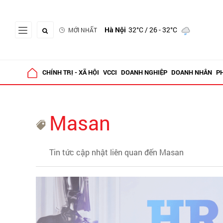
Hà Nội
32°C
/ 26 - 32°C
MỚI NHẤT
CHÍNH TRỊ - XÃ HỘI
VCCI
DOANH NGHIỆP
DOANH NHÂN
P
Masan
Tin tức cập nhật liên quan đến Masan