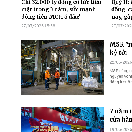
Chi 32.000 tỷ đồng cổ tức tiền
Quý II:
mặt trong 3 năm, sức mạnh
đồng, c
dòng tiền MCH ở đâu?
nay, gấ
27/07/2026 15:58
27/07/202
MSR "m
kỷ tới
22/06/2026
MSR củng cố 
nguyên vonf
động lực tăn
7 năm 
cửa hàn
19/06/2026