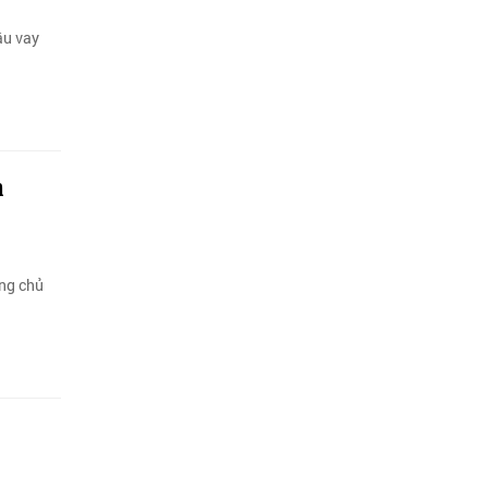
ầu vay
h
ng chủ