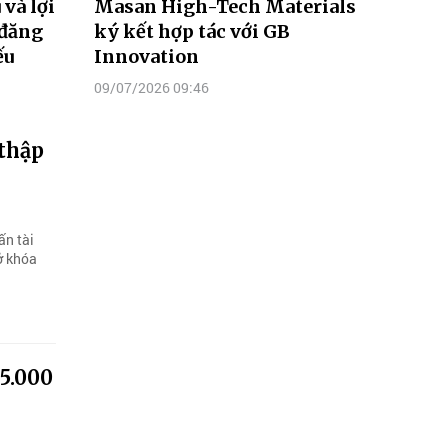
và lợi
Masan High-Tech Materials
 đăng
ký kết hợp tác với GB
ếu
Innovation
09/07/2026 09:46
thập
ấn tài
ở khóa
5.000