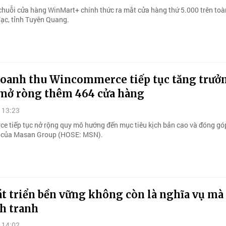
chuỗi cửa hàng WinMart+ chính thức ra mắt cửa hàng thứ 5.000 trên to
Vạc, tỉnh Tuyên Quang.
oanh thu Wincommerce tiếp tục tăng trưở
mở ròng thêm 464 cửa hàng
 13:23
 tiếp tục nở rộng quy mô hướng đến mục tiêu kịch bản cao và đóng gó
g của Masan Group (HOSE: MSN).
t triển bền vững không còn là nghĩa vụ mà l
h tranh
 14:02