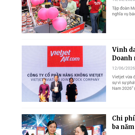
Tập đoàn Ma
nghĩa vụ bá
Vinh d
Doanh n
12/06/2026
Vietjet vừa 
sự vì sự phá
Nam 2026” (
Chi ph
ba năm