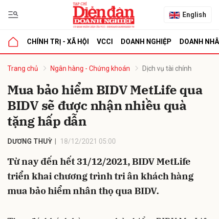
English
CHÍNH TRỊ - XÃ HỘI
VCCI
DOANH NGHIỆP
DOANH NH
bình luận
Trang chủ
Ngân hàng - Chứng khoán
Dịch vụ tài chính
Mua bảo hiểm BIDV MetLife qua
BIDV sẽ được nhận nhiều quà
tặng hấp dẫn
DƯƠNG THUỲ
18/12/2021 05:00
Từ nay đến hết 31/12/2021, BIDV MetLife
Hủy
G
triển khai chương trình tri ân khách hàng
mua bảo hiểm nhân thọ qua BIDV.