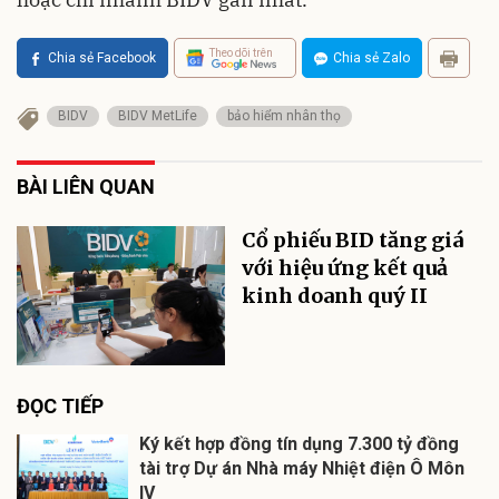
Theo dõi trên
Chia sẻ Facebook
Chia sẻ Zalo
BIDV
BIDV MetLife
bảo hiểm nhân thọ
BÀI LIÊN QUAN
Cổ phiếu BID tăng giá
với hiệu ứng kết quả
kinh doanh quý II
ĐỌC TIẾP
Ký kết hợp đồng tín dụng 7.300 tỷ đồng
tài trợ Dự án Nhà máy Nhiệt điện Ô Môn
IV