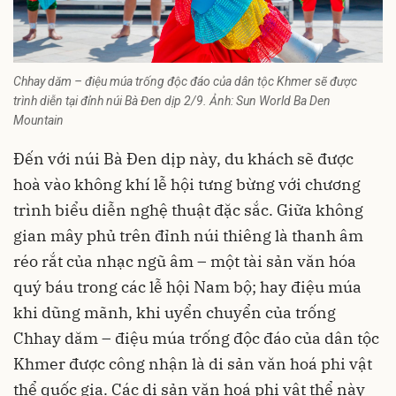
Chhay dăm – điệu múa trống độc đáo của dân tộc Khmer sẽ được
trình diễn tại đỉnh núi Bà Đen dịp 2/9. Ảnh: Sun World Ba Den
Mountain
Đến với núi Bà Đen dịp này, du khách sẽ được
hoà vào không khí lễ hội tưng bừng với chương
trình biểu diễn nghệ thuật đặc sắc. Giữa không
gian mây phủ trên đỉnh núi thiêng là thanh âm
réo rắt của nhạc ngũ âm – một tài sản văn hóa
quý báu trong các lễ hội Nam bộ; hay điệu múa
khi dũng mãnh, khi uyển chuyển của trống
Chhay dăm – điệu múa trống độc đáo của dân tộc
Khmer được công nhận là di sản văn hoá phi vật
thể quốc gia. Các di sản văn hoá phi vật thể này