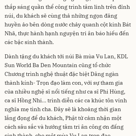
thắp sáng quần thể công trình tâm linh trên đỉnh
núi, du khách sẽ cùng thả những ngọn đăng
huyền ảo bên dòng nước chảy quanh cột kinh Bát
Nhã, thực hành hạnh nguyện tri ân báo hiếu đến
các bậc sinh thành.
Dành tặng du khách tới núi Bà mùa Vu Lan, KDL
Sun World Ba Den Mountain cũng tổ chức
Chương trình nghệ thuật đặc biệt Dâng ngàn
thành kính- Trọn đạo làm con, với sự tham gia
của nhiều nghệ sĩ nổi tiếng như ca sĩ Phi Hùng,
ca sĩ Hồng Nhi… trình diễn các ca khúc tôn vinh
nghĩa mẹ tình cha. Đây sẽ là khoảng thời gian
lắng đọng để du khách, Phật tử cảm nhận một
cách sâu sắc và hướng tâm tri ân công ơn đấng
sinh thành, cho một mùa Vu Lan trọn đạo.