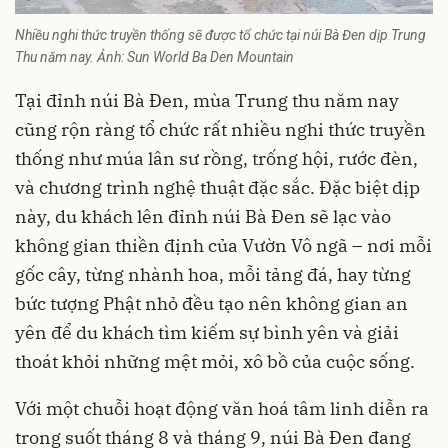
Nhiều nghi thức truyền thống sẽ được tổ chức tại núi Bà Đen dịp Trung
Thu năm nay. Ảnh: Sun World Ba Den Mountain
Tại đỉnh núi Bà Đen, mùa Trung thu năm nay
cũng rộn ràng tổ chức rất nhiều nghi thức truyền
thống như múa lân sư rồng, trống hội, rước đèn,
và chương trình nghệ thuật đặc sắc. Đặc biệt dịp
này, du khách lên đỉnh núi Bà Đen sẽ lạc vào
không gian thiền định của Vườn Vô ngã – nơi mỗi
gốc cây, từng nhành hoa, mỗi tảng đá, hay từng
bức tượng Phật nhỏ đều tạo nên không gian an
yên để du khách tìm kiếm sự bình yên và giải
thoát khỏi những mệt mỏi, xô bồ của cuộc sống.
Với một chuỗi hoạt động văn hoá tâm linh diễn ra
trong suốt tháng 8 và tháng 9, núi Bà Đen đang