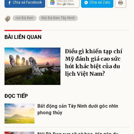
Theo dõi trên
Chia sẻ Facebook
Chia sẻ Zalo
núi Bà Đen
Núi Bà Đen Tây Ninh
BÀI LIÊN QUAN
Điều gì khiến tạp chí
Mỹ đánh giá cao sức
hút khác biệt của du
lịch Việt Nam?
ĐỌC TIẾP
Bất động sản Tây Ninh dưới góc nhìn
phong thủy