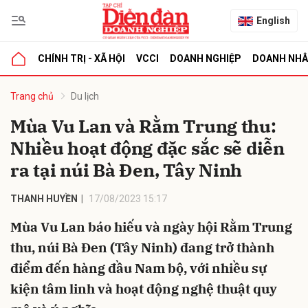
English
CHÍNH TRỊ - XÃ HỘI
VCCI
DOANH NGHIỆP
DOANH NH
bình luận
Trang chủ
Du lịch
Mùa Vu Lan và Rằm Trung thu:
Nhiều hoạt động đặc sắc sẽ diễn
ra tại núi Bà Đen, Tây Ninh
THANH HUYỀN
17/08/2023 15:17
Mùa Vu Lan báo hiếu và ngày hội Rằm Trung
Hủy
G
thu, núi Bà Đen (Tây Ninh) đang trở thành
điểm đến hàng đầu Nam bộ, với nhiều sự
kiện tâm linh và hoạt động nghệ thuật quy