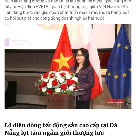
Nhìn lại chặng đường 76 năm thiết lập quan hệ ngoại giao cùng đòn
bẩy từ Hiệp định EVFTA, quan hệ thương mại giữa Việt Nam và Ba
Lan đang bước vào giai đoạn phát triển mạnh mẽ, mở ra hàng loạt
cơ hội bứt phá cho cộng đồng doanh nghiệp hai nước.
Lộ diện dòng bất động sản cao cấp tại Đà
Nẵng lọt tầm ngắm giới thượng lưu