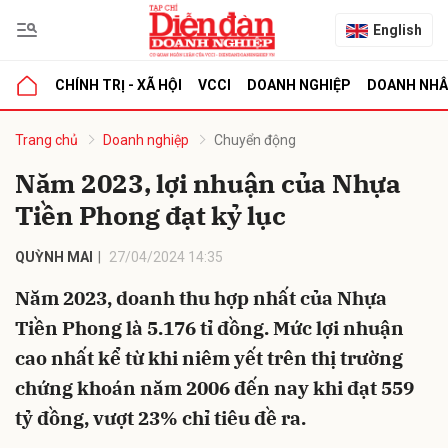
English
CHÍNH TRỊ - XÃ HỘI
VCCI
DOANH NGHIỆP
DOANH NH
bình luận
Trang chủ
Doanh nghiệp
Chuyển động
Năm 2023, lợi nhuận của Nhựa
Tiền Phong đạt kỷ lục
QUỲNH MAI
27/04/2024 14:35
Năm 2023, doanh thu hợp nhất của Nhựa
Tiền Phong là 5.176 tỉ đồng. Mức lợi nhuận
Hủy
G
cao nhất kể từ khi niêm yết trên thị trường
chứng khoán năm 2006 đến nay khi đạt 559
tỷ đồng, vượt 23% chỉ tiêu đề ra.